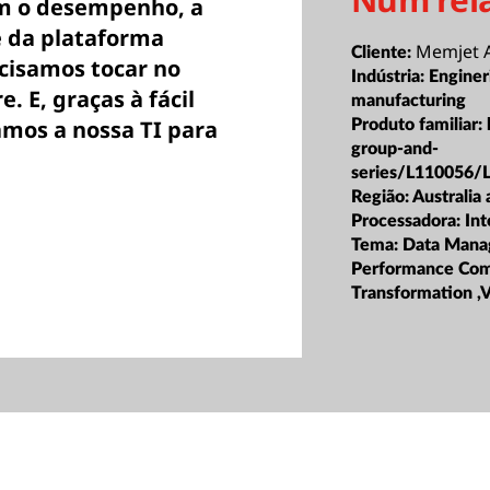
om o desempenho, a
e da plataforma
Memjet A
Cliente:
cisamos tocar no
Indústria:
Enginer
e. E, graças à fácil
manufacturing
amos a nossa TI para
Produto familiar:
group-and-
series/L110056/
Região:
Australia
Processadora:
Int
Tema:
Data Mana
Performance Com
Transformation ,V