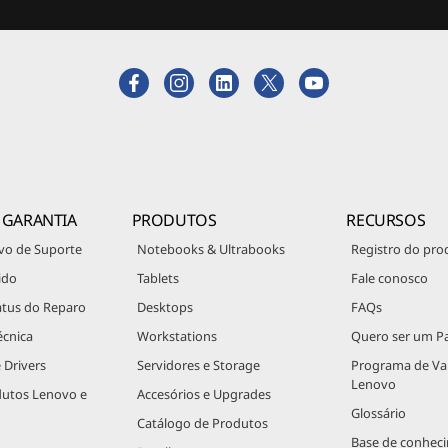
 GARANTIA
PRODUTOS
RECURSOS
vo de Suporte
Notebooks & Ultrabooks
Registro do pro
ido
Tablets
Fale conosco
atus do Reparo
Desktops
FAQs
écnica
Workstations
Quero ser um Pa
 Drivers
Servidores e Storage
Programa de V
Lenovo
dutos Lenovo e
Accesórios e Upgrades
Glossário
Catálogo de Produtos
Base de conhec