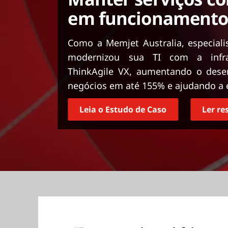
ú
em funcionamento
d
o
p
Como a Memjet Australia, especiali
r
modernizou sua TI com a infrae
i
ThinkAgile VX, aumentando o desem
n
negócios em até 155% e ajudando a e
c
i
p
Leia o Estudo de Caso
Ler r
a
l