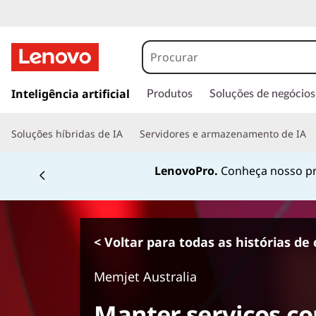
s
a
Inteligência artificial
Produtos
Soluções de negócios
l
t
Soluções híbridas de IA
Servidores e armazenamento de IA
a
r
LenovoPro.
Conheça nosso pr
p
a
r
a
o
< Voltar para todas as histórias de 
c
o
Memjet Australia
n
t
Manter serviços cor
e