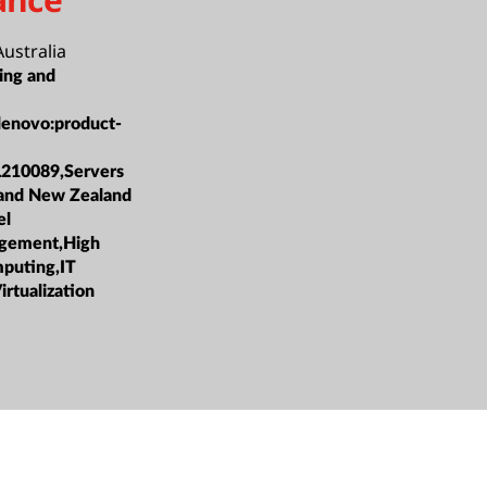
ustralia
ing and
lenovo:product-
L210089,Servers
 and New Zealand
el
gement,High
puting,IT
irtualization