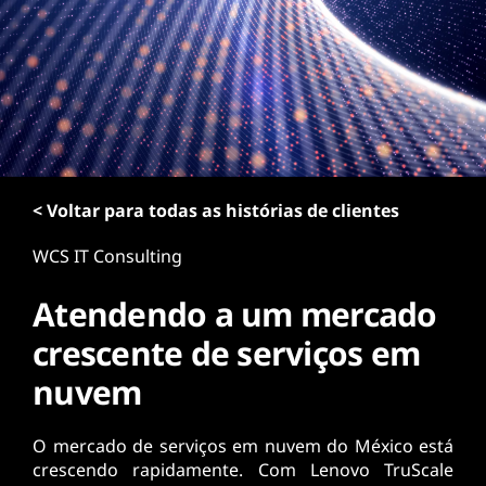
ú
d
o
p
r
i
n
c
i
< Voltar para todas as histórias de clientes
p
a
WCS IT Consulting
l
Atendendo a um mercado
crescente de serviços em
nuvem
O mercado de serviços em nuvem do México está
crescendo rapidamente. Com Lenovo TruScale