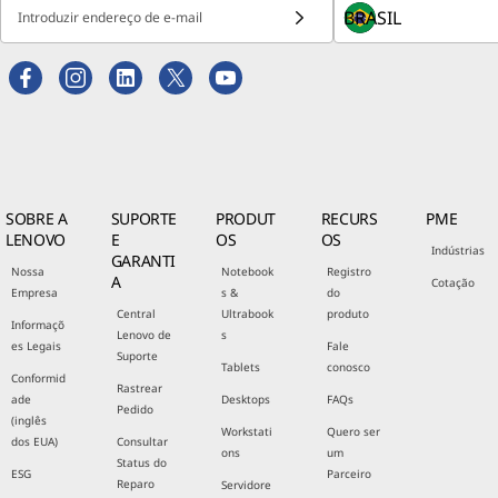
Introduzir endereço de e-mail
SOBRE A
SUPORTE
PRODUT
RECURS
PME
LENOVO
E
OS
OS
Indústrias
GARANTI
Nossa
Notebook
Registro
A
Cotação
Empresa
s &
do
Central
Ultrabook
produto
Informaçõ
Lenovo de
s
es Legais
Fale
Suporte
Tablets
conosco
Conformid
Rastrear
ade
Desktops
FAQs
Pedido
(inglês
Workstati
Quero ser
dos EUA)
Consultar
ons
um
Status do
ESG
Parceiro
Reparo
Servidore