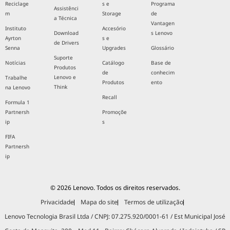
Reciclage
s e
Programa
Assistênci
m
Storage
de
a Técnica
Vantagen
Instituto
Accesório
Download
s Lenovo
Ayrton
s e
de Drivers
Senna
Upgrades
Glossário
Suporte
Notícias
Catálogo
Base de
Produtos
de
conhecim
Lenovo e
Trabalhe
Produtos
ento
Think
na Lenovo
Recall
Formula 1
Partnersh
Promoçõe
ip
s
FIFA
Partnersh
ip
© 2026 Lenovo. Todos os direitos reservados.
Privacidade
Mapa do site
Termos de utilização
Lenovo Tecnologia Brasil Ltda / CNPJ: 07.275.920/0001-61 / Est Municipal José