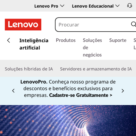
Lenovo Pro
Lenovo Educacional
s
a
Inteligência
Produtos
Soluções
Suporte
l
artificial
de
t
negócios
a
r
Soluções híbridas de IA
Servidores e armazenamento de IA
p
a
LenovoPro.
Conheça nosso programa de
r
descontos e benefícios exclusivos para
a
Currently displaying item 1 of
empresas.
Cadastre-se Gratuitamente >
o
c
o
n
t
e