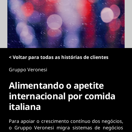
ú
d
o
p
r
i
n
c
i
< Voltar para todas as histórias de clientes
p
a
Gruppo Veronesi
l
Alimentando o apetite
internacional por comida
italiana
Para apoiar o crescimento contínuo dos negócios,
o Gruppo Veronesi migra sistemas de negócios