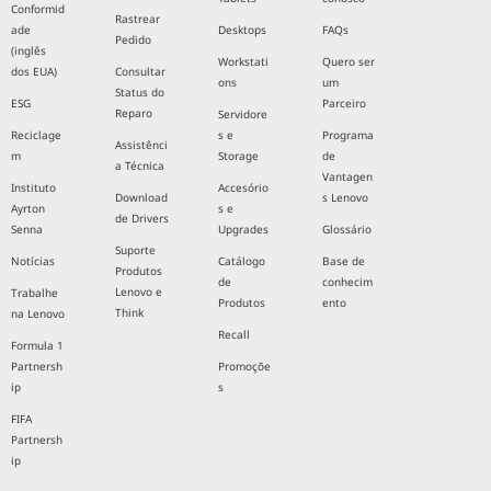
Conformid
Rastrear
ade
Desktops
FAQs
Pedido
(inglês
Workstati
Quero ser
dos EUA)
Consultar
ons
um
Status do
ESG
Parceiro
Reparo
Servidore
Reciclage
s e
Programa
Assistênci
m
Storage
de
a Técnica
Vantagen
Instituto
Accesório
Download
s Lenovo
Ayrton
s e
de Drivers
Senna
Upgrades
Glossário
Suporte
Notícias
Catálogo
Base de
Produtos
de
conhecim
Lenovo e
Trabalhe
Produtos
ento
Think
na Lenovo
Recall
Formula 1
Partnersh
Promoçõe
ip
s
FIFA
Partnersh
ip