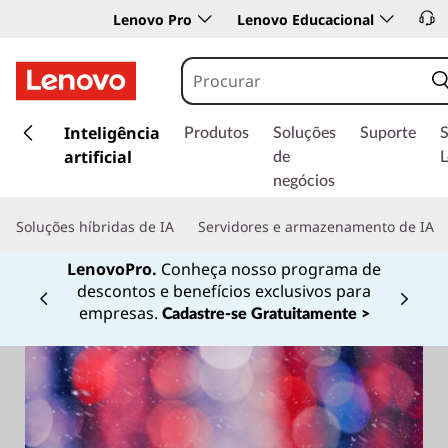
Lenovo Pro
Lenovo Educacional
s
a
Inteligência
Produtos
Soluções
Suporte
l
artificial
de
t
negócios
a
r
Soluções híbridas de IA
Servidores e armazenamento de IA
p
a
LenovoPro.
Conheça nosso programa de
r
descontos e benefícios exclusivos para
a
Currently displaying item 1 of
empresas.
Cadastre-se Gratuitamente >
o
c
o
n
t
e