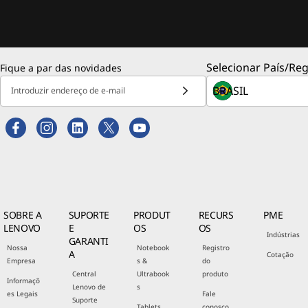
Selecionar País/Reg
Fique a par das novidades
Introduzir endereço de e-mail
SOBRE A
SUPORTE
PRODUT
RECURS
PME
LENOVO
E
OS
OS
Indústrias
GARANTI
Nossa
Notebook
Registro
A
Cotação
Empresa
s &
do
Central
Ultrabook
produto
Informaçõ
Lenovo de
s
es Legais
Fale
Suporte
Tablets
conosco