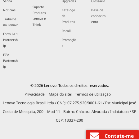
Senna
Upgrades
Glossário
Suporte
Notícias
Catálogo
Base de
Produtos
de
conhecim
Lenovo e
Trabalhe
Produtos
ento
Think
na Lenovo
Recall
Formula 1
Partnersh
Promoçõe
ip
s
FIFA
Partnersh
ip
© 2026 Lenovo. Todos os direitos reservados.
Privacidade
Mapa do site
Termos de utilização
Lenovo Tecnologia Brasil Ltda / CNPJ: 07.275.920/0001-61 / Est Municipal José
Costa de Mesquita, 200 – Mod 11 - Bairro: Chácara Alvorada / Indaiatuba / SP
CEP: 13337-200
Contate-me