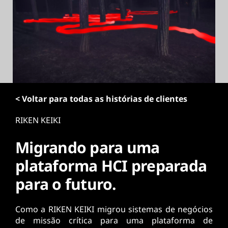
ú
d
o
p
r
i
n
c
i
< Voltar para todas as histórias de clientes
p
a
RIKEN KEIKI
l
Migrando para uma
plataforma HCI preparada
para o futuro.
Como a RIKEN KEIKI migrou sistemas de negócios
de missão crítica para uma plataforma de