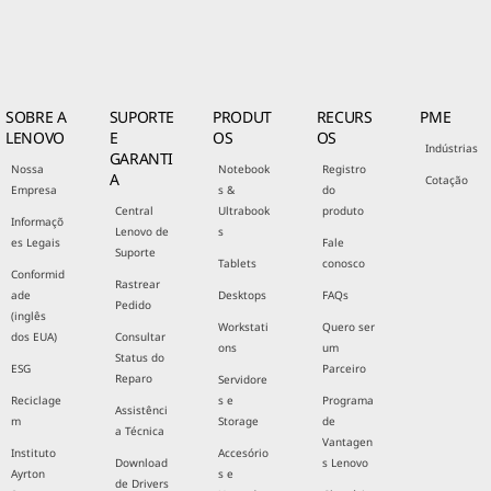
SOBRE A
SUPORTE
PRODUT
RECURS
PME
LENOVO
E
OS
OS
Indústrias
GARANTI
Nossa
Notebook
Registro
A
Cotação
Empresa
s &
do
Central
Ultrabook
produto
Informaçõ
Lenovo de
s
es Legais
Fale
Suporte
Tablets
conosco
Conformid
Rastrear
ade
Desktops
FAQs
Pedido
(inglês
Workstati
Quero ser
dos EUA)
Consultar
ons
um
Status do
ESG
Parceiro
Reparo
Servidore
Reciclage
s e
Programa
Assistênci
m
Storage
de
a Técnica
Vantagen
Instituto
Accesório
Download
s Lenovo
Ayrton
s e
de Drivers