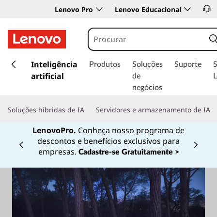
Lenovo Pro
Lenovo Educacional
s
a
Inteligência
Produtos
Soluções
Suporte
l
artificial
de
t
negócios
a
r
Soluções híbridas de IA
Servidores e armazenamento de IA
p
a
LenovoPro.
Conheça nosso programa de
r
descontos e benefícios exclusivos para
a
Currently displaying item 1 of
empresas.
Cadastre-se Gratuitamente >
o
c
o
n
t
e