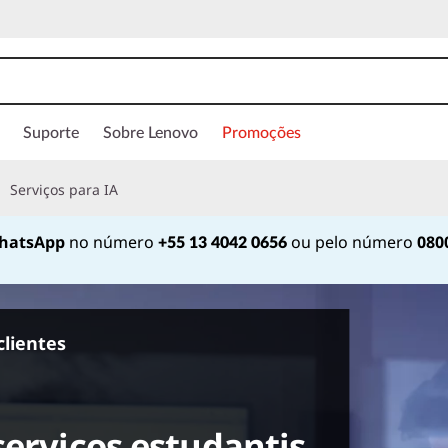
Suporte
Sobre Lenovo
Promoções
Serviços para IA
hatsApp
no número
ou pelo número
080
+55 13 4042 0656
Currently displaying item 2 of
clientes
n
serviços estudantis