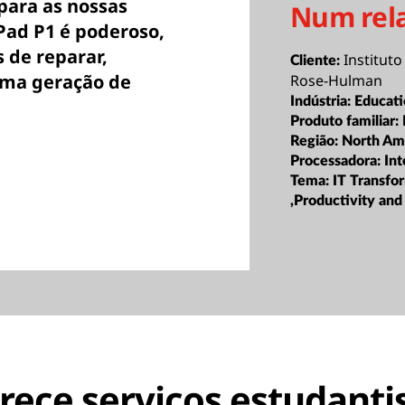
para as nossas
Num rel
Pad P1 é poderoso,
 de reparar,
Institut
Cliente:
ima geração de
Rose-Hulman
Indústria:
Educat
Produto familiar:
Região:
North Am
Processadora:
Int
Tema:
IT Transfo
,Productivity and
rece serviços estudanti