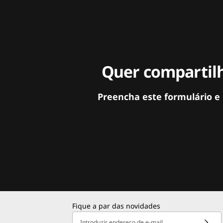
Quer compartilh
Preencha este formulário e
Fique a par das novidades
Introduzir endereço de e-mail