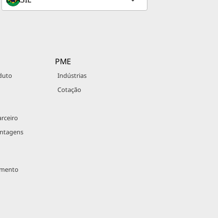
PME
duto
Indústrias
Cotação
rceiro
antagens
imento