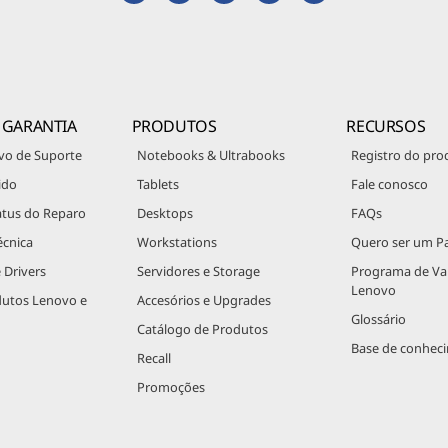
 GARANTIA
PRODUTOS
RECURSOS
vo de Suporte
Notebooks & Ultrabooks
Registro do pro
ido
Tablets
Fale conosco
atus do Reparo
Desktops
FAQs
écnica
Workstations
Quero ser um Pa
 Drivers
Servidores e Storage
Programa de V
Lenovo
dutos Lenovo e
Accesórios e Upgrades
Glossário
Catálogo de Produtos
Base de conhec
Recall
Promoções