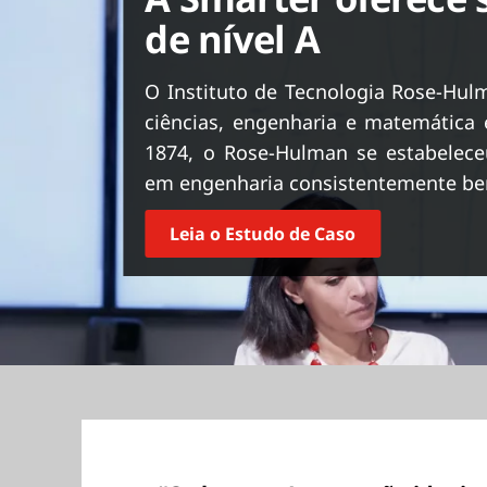
ú
de nível A
d
o
p
O Instituto de Tecnologia Rose-Hul
r
ciências, engenharia e matemática
i
1874, o Rose-Hulman se estabelec
n
em engenharia consistentemente bem
c
i
p
Leia o Estudo de Caso
a
l