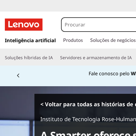
s
a
Inteligência artificial
Produtos
Soluções de negócios
l
t
Soluções híbridas de IA
Servidores e armazenamento de IA
a
r
Fale conosco pelo
W
p
a
r
a
o
< Voltar para todas as histórias de 
c
o
Instituto de Tecnologia Rose-Hulma
n
t
A Smarter oferece 
e