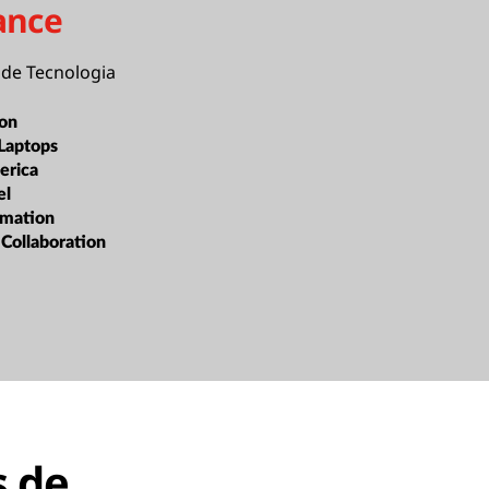
ance
o de Tecnologia
ion
Laptops
erica
el
rmation
 Collaboration
s de