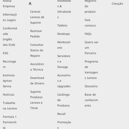
Nossa
Notebook
Registro
A
Cotação
Empresa
s &
do
Central
Ultrabook
produto
Informaçõ
Lenovo de
s
es Legais
Fale
Suporte
Tablets
conosco
Conformid
Rastrear
ade
Desktops
FAQs
Pedido
(inglês
Workstati
Quero ser
dos EUA)
Consultar
ons
um
Status do
ESG
Parceiro
Reparo
Servidore
Reciclage
s e
Programa
Assistênci
m
Storage
de
a Técnica
Vantagen
Instituto
Accesório
Download
s Lenovo
Ayrton
s e
de Drivers
Senna
Upgrades
Glossário
Suporte
Notícias
Catálogo
Base de
Produtos
de
conhecim
Lenovo e
Trabalhe
Produtos
ento
Think
na Lenovo
Recall
Formula 1
Partnersh
Promoçõe
ip
s