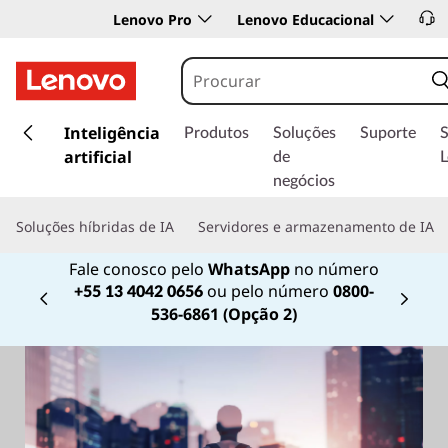
Lenovo Pro
Lenovo Educacional
s
a
Inteligência
Produtos
Soluções
Suporte
l
artificial
de
t
negócios
a
r
Soluções híbridas de IA
Servidores e armazenamento de IA
p
a
Fale conosco pelo
WhatsApp
no número
r
ou pelo número
0800-
+55 13 4042 0656
a
Currently displaying item 2 of
536-6861 (Opção 2)
o
c
o
n
t
e