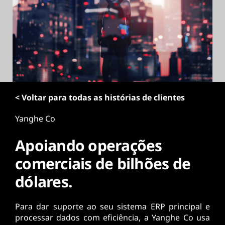
ú
d
o
p
r
i
n
c
i
< Voltar para todas as histórias de clientes
p
a
Yanghe Co
l
Apoiando operações
comerciais de bilhões de
dólares.
Para dar suporte ao seu sistema ERP principal e
processar dados com eficiência, a Yanghe Co usa