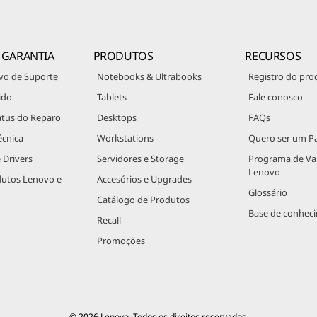
 GARANTIA
PRODUTOS
RECURSOS
vo de Suporte
Notebooks & Ultrabooks
Registro do pro
ido
Tablets
Fale conosco
atus do Reparo
Desktops
FAQs
écnica
Workstations
Quero ser um Pa
 Drivers
Servidores e Storage
Programa de V
Lenovo
dutos Lenovo e
Accesórios e Upgrades
Glossário
Catálogo de Produtos
Base de conhec
Recall
Promoções
© 2026 Lenovo. Todos os direitos reservados.