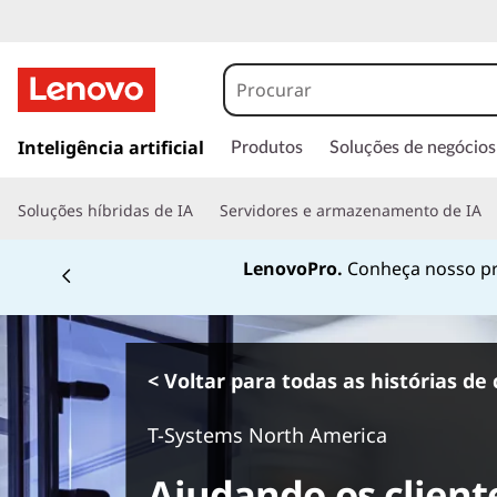
s
a
Inteligência artificial
Produtos
Soluções de negócios
l
t
Soluções híbridas de IA
Servidores e armazenamento de IA
a
r
LenovoPro.
Conheça nosso pr
p
a
r
a
o
< Voltar para todas as histórias de 
c
o
T-Systems North America
n
t
Ajudando os client
e