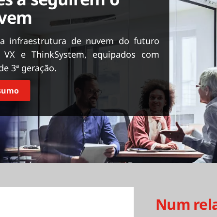
uvem
a infraestrutura de nuvem do futuro
e VX e ThinkSystem, equipados com
de 3ª geração.
esumo
Num rel