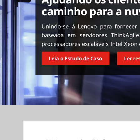
ú
caminho para a n
d
o
p
Unindo-se à Lenovo para fornecer 
r
baseada em servidores ThinkAgil
i
processadores escaláveis Intel Xeon 
n
c
Leia o Estudo de Caso
Ler r
i
p
a
l