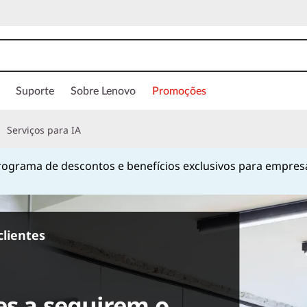
Suporte
Sobre Lenovo
Promoções
Serviços para IA
ograma de descontos e benefícios exclusivos para empres
Currently displaying item 1 of
clientes
es a seguirem o