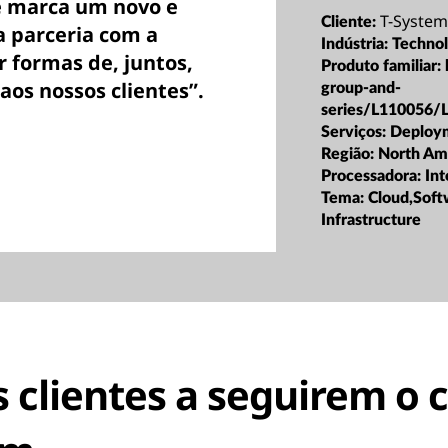
re marca um novo e
T-System
Cliente:
a parceria com a
Indústria:
Techno
r formas de, juntos,
Produto familiar:
aos nossos clientes”.
group-and-
series/L110056/
Serviços:
Deploy
Região:
North Am
Processadora:
Int
Tema:
Cloud,Soft
Infrastructure
 clientes a seguirem o