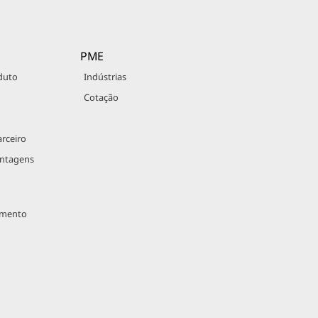
PME
duto
Indústrias
Cotação
rceiro
antagens
imento