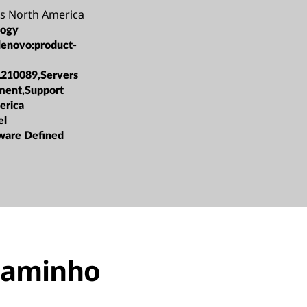
s North America
logy
lenovo:product-
L210089,Servers
ment,Support
erica
el
ware Defined
 caminho