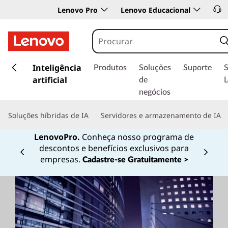
Lenovo Pro
Lenovo Educacional
s
a
Inteligência
Produtos
Soluções
Suporte
l
artificial
de
t
negócios
a
r
Soluções híbridas de IA
Servidores e armazenamento de IA
p
a
LenovoPro.
Conheça nosso programa de
r
descontos e benefícios exclusivos para
a
Currently displaying item 1 of
empresas.
Cadastre-se Gratuitamente >
o
c
o
n
t
e