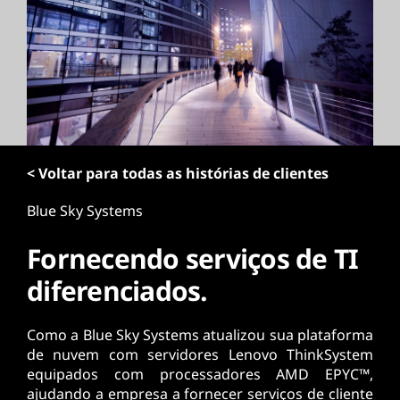
ú
d
o
p
r
i
n
c
i
< Voltar para todas as histórias de clientes
p
a
Blue Sky Systems
l
Fornecendo serviços de TI
diferenciados.
Como a Blue Sky Systems atualizou sua plataforma
de nuvem com servidores Lenovo ThinkSystem
equipados com processadores AMD EPYC™,
ajudando a empresa a fornecer serviços de cliente