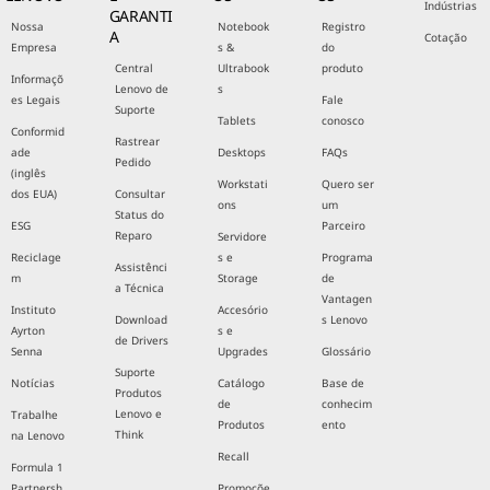
Indústrias
GARANTI
Nossa
Notebook
Registro
A
Cotação
Empresa
s &
do
Central
Ultrabook
produto
Informaçõ
Lenovo de
s
es Legais
Fale
Suporte
Tablets
conosco
Conformid
Rastrear
ade
Desktops
FAQs
Pedido
(inglês
Workstati
Quero ser
dos EUA)
Consultar
ons
um
Status do
ESG
Parceiro
Reparo
Servidore
Reciclage
s e
Programa
Assistênci
m
Storage
de
a Técnica
Vantagen
Instituto
Accesório
Download
s Lenovo
Ayrton
s e
de Drivers
Senna
Upgrades
Glossário
Suporte
Notícias
Catálogo
Base de
Produtos
de
conhecim
Lenovo e
Trabalhe
Produtos
ento
Think
na Lenovo
Recall
Formula 1
Partnersh
Promoçõe