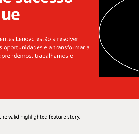
que
entes Lenovo estão a resolver
as oportunidades e a transformar a
aprendemos, trabalhamos e
he valid highlighted feature story.