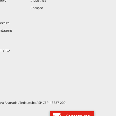
duto
Indústrias
Cotação
rceiro
antagens
imento
ara Alvorada / Indaiatuba / SP CEP: 13337-200