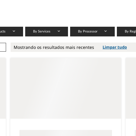
ucts
By Services
By Processor
By Reg
Mostrando os resultados mais recentes
Limpar tudo