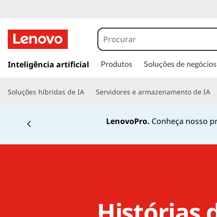
s
a
Inteligência artificial
Produtos
Soluções de negócios
l
t
Soluções híbridas de IA
Servidores e armazenamento de IA
a
r
p
LenovoPro.
Conheça nosso pr
a
r
a
o
c
o
n
Histórias 
t
e