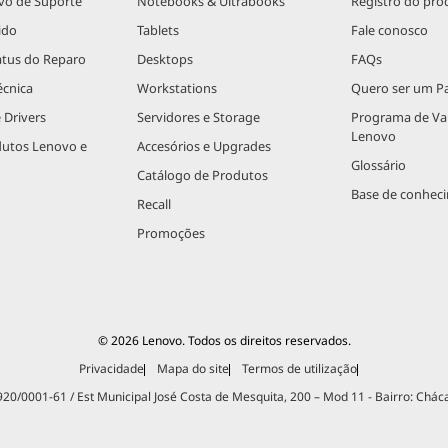
vo de Suporte
Notebooks & Ultrabooks
Registro do pro
ido
Tablets
Fale conosco
atus do Reparo
Desktops
FAQs
écnica
Workstations
Quero ser um Pa
 Drivers
Servidores e Storage
Programa de V
Lenovo
dutos Lenovo e
Accesórios e Upgrades
Glossário
Catálogo de Produtos
Base de conhec
Recall
Promoções
© 2026 Lenovo. Todos os direitos reservados.
Privacidade
Mapa do site
Termos de utilização
.920/0001-61 / Est Municipal José Costa de Mesquita, 200 – Mod 11 - Bairro: Chác