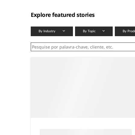
Explore featured stories
By Industry
By Topic
By Prod