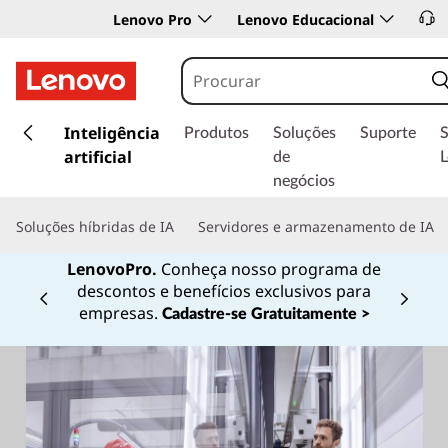
Lenovo Pro
Lenovo Educacional
s
a
Inteligência
Produtos
Soluções
Suporte
l
artificial
de
t
negócios
a
r
Soluções híbridas de IA
Servidores e armazenamento de IA
p
a
LenovoPro.
Conheça nosso programa de
r
descontos e benefícios exclusivos para
a
Currently displaying item 1 of
empresas.
Cadastre-se Gratuitamente >
o
c
o
n
t
e