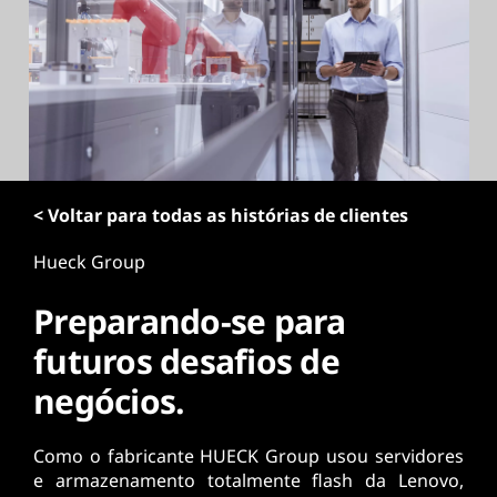
ú
d
o
p
r
i
n
c
i
< Voltar para todas as histórias de clientes
p
a
Hueck Group
l
Preparando-se para
futuros desafios de
negócios.
Como o fabricante HUECK Group usou servidores
e armazenamento totalmente flash da Lenovo,