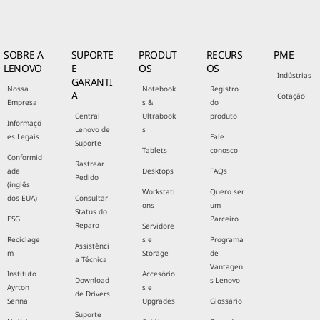
SOBRE A
SUPORTE
PRODUT
RECURS
PME
LENOVO
E
OS
OS
Indústrias
GARANTI
Nossa
Notebook
Registro
A
Cotação
Empresa
s &
do
Central
Ultrabook
produto
Informaçõ
Lenovo de
s
es Legais
Fale
Suporte
Tablets
conosco
Conformid
Rastrear
ade
Desktops
FAQs
Pedido
(inglês
Workstati
Quero ser
dos EUA)
Consultar
ons
um
Status do
ESG
Parceiro
Reparo
Servidore
Reciclage
s e
Programa
Assistênci
m
Storage
de
a Técnica
Vantagen
Instituto
Accesório
Download
s Lenovo
Ayrton
s e
de Drivers
Senna
Upgrades
Glossário
Suporte