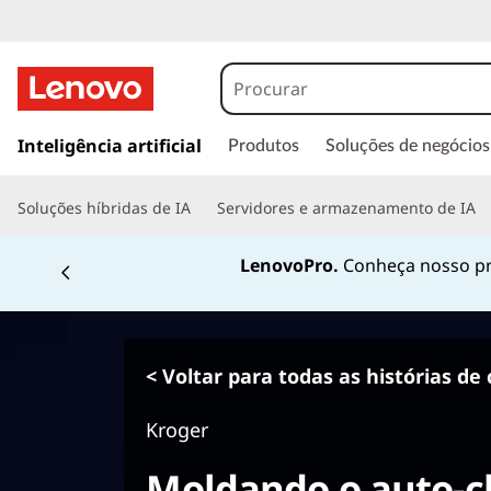
s
a
Inteligência artificial
Produtos
Soluções de negócios
l
t
Soluções híbridas de IA
Servidores e armazenamento de IA
a
r
LenovoPro.
Conheça nosso pr
p
a
r
a
o
< Voltar para todas as histórias de 
c
o
Kroger
n
t
Moldando o auto-c
e