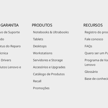
 GARANTIA
PRODUTOS
RECURSOS
vo de Suporte
Notebooks & Ultrabooks
Registro do pro
ido
Tablets
Fale conosco
atus do Reparo
Desktops
FAQs
écnica
Workstations
Quero ser um Pa
 Drivers
Servidores e Storage
Programa de V
Lenovo
dutos Lenovo e
Accesórios e Upgrades
Glossário
Catálogo de Produtos
Base de conhec
Recall
Promoções