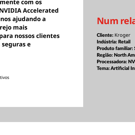
tamente com os
 NVIDIA Accelerated
Num rel
 nos ajudando a
rejo mais
 para nossos clientes
Kroger
Cliente:
Indústria:
Retail
 seguras e
Produto familiar:
Região:
North Am
Processadora:
NV
Tema:
Artificial 
tivos