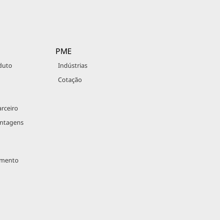
PME
duto
Indústrias
Cotação
rceiro
antagens
imento