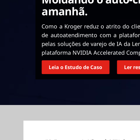
ú
amanhã.
d
o
p
Como a Kroger reduz o atrito do cli
r
de autoatendimento com a platafor
i
pelas soluções de varejo de IA da Le
n
plataforma NVIDIA Accelerated Comp
c
i
p
Leia o Estudo de Caso
Ler r
a
l