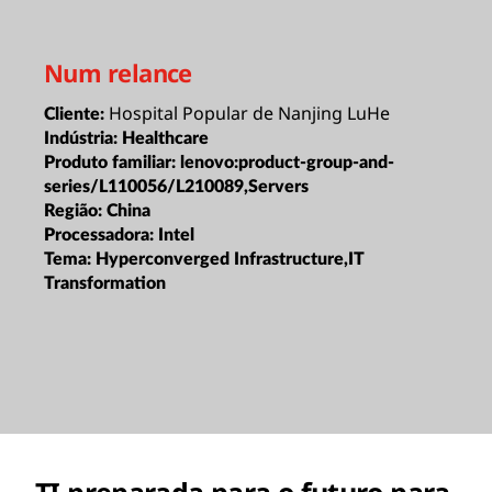
Num relance
Hospital Popular de Nanjing LuHe
Cliente:
Indústria:
Healthcare
Produto familiar:
lenovo:product-group-and-
series/L110056/L210089,Servers
Região:
China
Processadora:
Intel
Tema:
Hyperconverged Infrastructure,IT
Transformation
TI preparada para o futuro para