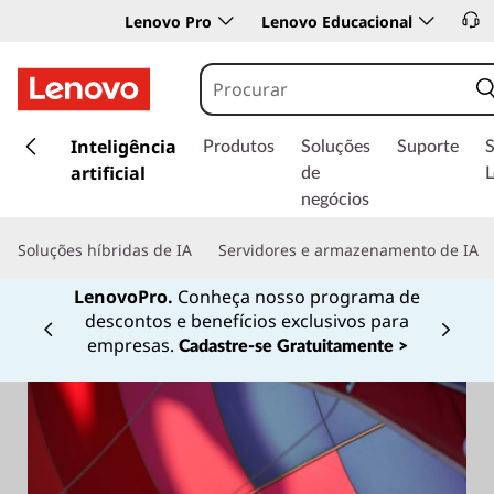
Lenovo Pro
Lenovo Educacional
s
a
Inteligência
Produtos
Soluções
Suporte
l
artificial
de
t
negócios
a
r
Soluções híbridas de IA
Servidores e armazenamento de IA
p
a
LenovoPro.
Conheça nosso programa de
r
descontos e benefícios exclusivos para
a
Currently displaying item 1 of
empresas.
Cadastre-se Gratuitamente >
o
c
o
n
t
e