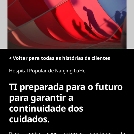
ú
d
o
p
r
i
n
c
i
< Voltar para todas as histórias de clientes
p
a
Hospital Popular de Nanjing LuHe
l
TI preparada para o futuro
para garantir a
continuidade dos
cuidados.
Para apoiar seus esforços contínuos de