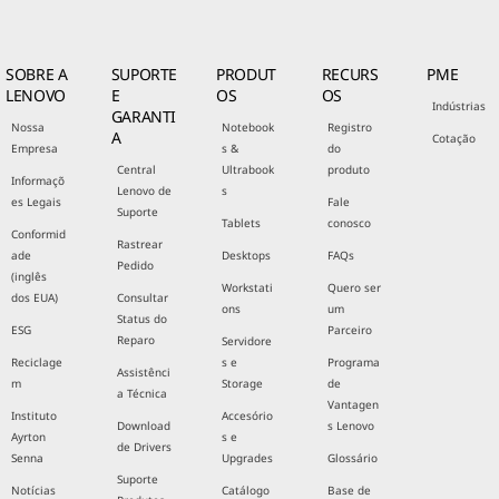
SOBRE A
SUPORTE
PRODUT
RECURS
PME
LENOVO
E
OS
OS
Indústrias
GARANTI
Nossa
Notebook
Registro
A
Cotação
Empresa
s &
do
Central
Ultrabook
produto
Informaçõ
Lenovo de
s
es Legais
Fale
Suporte
Tablets
conosco
Conformid
Rastrear
ade
Desktops
FAQs
Pedido
(inglês
Workstati
Quero ser
dos EUA)
Consultar
ons
um
Status do
ESG
Parceiro
Reparo
Servidore
Reciclage
s e
Programa
Assistênci
m
Storage
de
a Técnica
Vantagen
Instituto
Accesório
Download
s Lenovo
Ayrton
s e
de Drivers
Senna
Upgrades
Glossário
Suporte
Notícias
Catálogo
Base de