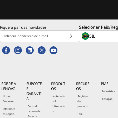
Selecionar País/Reg
Fique a par das novidades
Introduzir endereço de e-mail
SOBRE A
SUPORTE
PRODUT
RECURS
PME
LENOVO
E
OS
OS
Indústrias
GARANTI
Nossa
Notebook
Registro
A
Cotação
Empresa
s &
do
Central
Ultrabook
produto
Informaçõ
Lenovo de
s
es Legais
Fale
Suporte