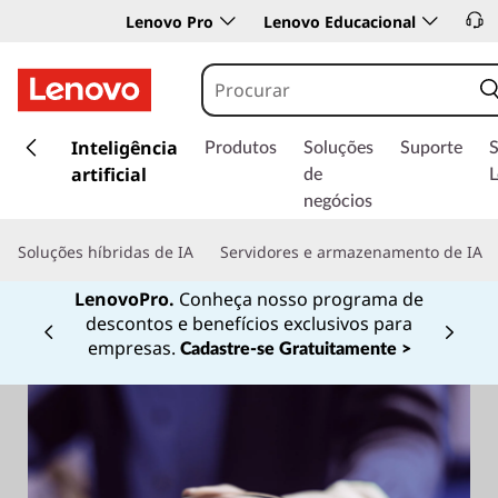
Lenovo Pro
Lenovo Educacional
s
a
Inteligência
Produtos
Soluções
Suporte
l
artificial
de
t
negócios
a
r
Soluções híbridas de IA
Servidores e armazenamento de IA
p
a
LenovoPro.
Conheça nosso programa de
r
descontos e benefícios exclusivos para
a
Currently displaying item 1 of
empresas.
Cadastre-se Gratuitamente >
o
c
o
n
t
e