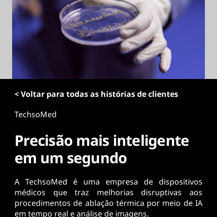
ú
d
o
p
r
i
n
c
i
< Voltar para todas as histórias de clientes
p
a
TechsoMed
l
Precisão mais inteligente
em um segundo
A TechsoMed é uma empresa de dispositivos
médicos que traz melhorias disruptivas aos
procedimentos de ablação térmica por meio de IA
em tempo real e análise de imagens.