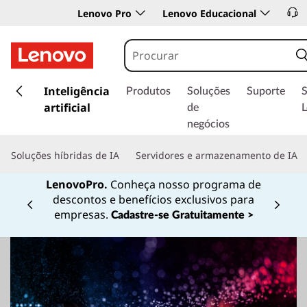
Lenovo Pro
Lenovo Educacional
s
a
Inteligência
Produtos
Soluções
Suporte
l
artificial
de
t
negócios
a
r
Soluções híbridas de IA
Servidores e armazenamento de IA
p
a
LenovoPro.
Conheça nosso programa de
r
descontos e benefícios exclusivos para
a
Currently displaying item 1 of
empresas.
Cadastre-se Gratuitamente >
o
c
o
n
t
e