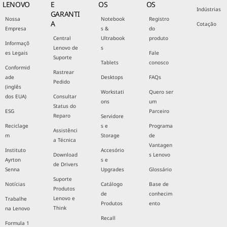
LENOVO
E
OS
OS
Indústrias
GARANTI
Nossa
Notebook
Registro
A
Cotação
Empresa
s &
do
Central
Ultrabook
produto
Informaçõ
Lenovo de
s
es Legais
Fale
Suporte
Tablets
conosco
Conformid
Rastrear
ade
Desktops
FAQs
Pedido
(inglês
Workstati
Quero ser
dos EUA)
Consultar
ons
um
Status do
ESG
Parceiro
Reparo
Servidore
Reciclage
s e
Programa
Assistênci
m
Storage
de
a Técnica
Vantagen
Instituto
Accesório
Download
s Lenovo
Ayrton
s e
de Drivers
Senna
Upgrades
Glossário
Suporte
Notícias
Catálogo
Base de
Produtos
de
conhecim
Lenovo e
Trabalhe
Produtos
ento
Think
na Lenovo
Recall
Formula 1