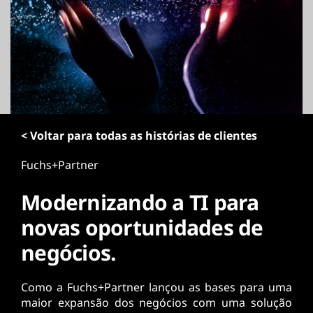
ú
d
o
p
r
i
n
c
i
< Voltar para todas as histórias de clientes
p
a
Fuchs+Partner
l
Modernizando a TI para
novas oportunidades de
negócios.
Como a Fuchs+Partner lançou as bases para uma
maior expansão dos negócios com uma solução