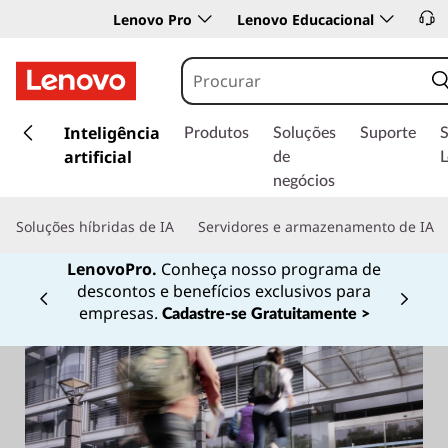
Lenovo Pro
Lenovo Educacional
s
a
Inteligência
Produtos
Soluções
Suporte
l
artificial
de
t
negócios
a
r
Soluções híbridas de IA
Servidores e armazenamento de IA
p
a
LenovoPro.
Conheça nosso programa de
r
descontos e benefícios exclusivos para
a
Currently displaying item 1 of
empresas.
Cadastre-se Gratuitamente >
o
c
o
n
t
e