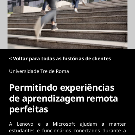
ú
d
o
p
r
i
n
c
i
< Voltar para todas as histórias de clientes
p
a
Universidade Tre de Roma
l
Permitindo experiências
de aprendizagem remota
perfeitas
A Lenovo e a Microsoft ajudam a manter
estudantes e funcionários conectados durante a