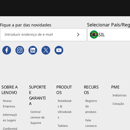
Selecionar País/Reg
Fique a par das novidades
Introduzir endereço de e-mail
SOBRE A
SUPORTE
PRODUT
RECURS
PME
LENOVO
E
OS
OS
Indústrias
GARANTI
Nossa
Notebook
Registro
A
Cotação
Empresa
s &
do
Central
Ultrabook
produto
Informaçõ
Lenovo de
s
es Legais
Fale
Suporte
Tablets
conosco
Conformid