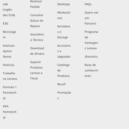
Rastrear
ade
Desktops
FAQs
Pedido
(inglês
Workstati
Quero ser
dos EUA)
Consultar
ons
um
Status do
ESG
Parceiro
Reparo
Servidore
Reciclage
s e
Programa
Assistênci
m
Storage
de
a Técnica
Vantagen
Instituto
Accesório
Download
s Lenovo
Ayrton
s e
de Drivers
Senna
Upgrades
Glossário
Suporte
Notícias
Catálogo
Base de
Produtos
de
conhecim
Lenovo e
Trabalhe
Produtos
ento
Think
na Lenovo
Recall
Formula 1
Partnersh
Promoçõe
ip
s
FIFA
Partnersh
ip