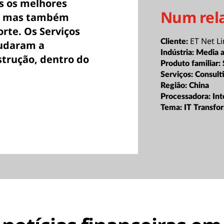
s os melhores
Num rel
o, mas também
orte. Os Serviços
ET Net L
Cliente:
judaram a
Indústria:
Media a
strução, dentro do
Produto familiar:
Serviços:
Consult
Região:
China
Processadora:
Int
Tema:
IT Transfo