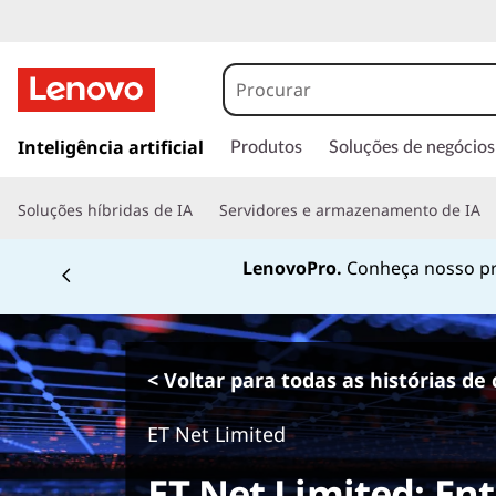
s
a
Inteligência artificial
Produtos
Soluções de negócios
l
t
Soluções híbridas de IA
Servidores e armazenamento de IA
a
r
LenovoPro.
Conheça nosso pr
p
a
r
a
o
< Voltar para todas as histórias de 
c
o
ET Net Limited
n
t
ET Net Limited: En
e