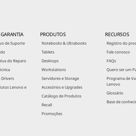
 GARANTIA
PRODUTOS
RECURSOS
vo de Suporte
Notebooks & Ultrabooks
Registro do pro
ido
Tablets
Fale conosco
atus do Reparo
Desktops
FAQs
écnica
Workstations
Quero ser um Pa
 Drivers
Servidores e Storage
Programa de V
Lenovo
dutos Lenovo e
Accesórios e Upgrades
Glossário
Catálogo de Produtos
Base de conhec
Recall
Promoções