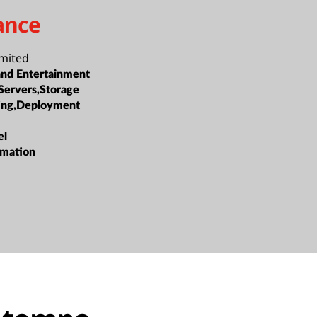
ance
imited
nd Entertainment
Servers,Storage
ing,Deployment
el
rmation