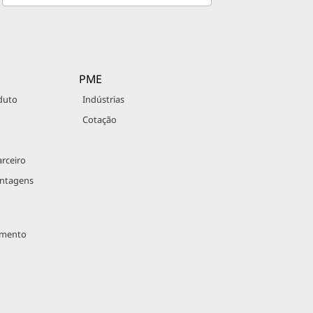
PME
duto
Indústrias
Cotação
rceiro
antagens
imento