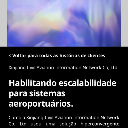
ú
d
o
p
r
i
n
c
i
< Voltar para todas as histórias de clientes
p
a
Xinjiang Civil Aviation Information Network Co, Ltd
l
Habilitando escalabilidade
para sistemas
aeroportuários.
Como a Xinjiang Civil Aviation Information Network
Co, Ltd usou uma solução hiperconvergente