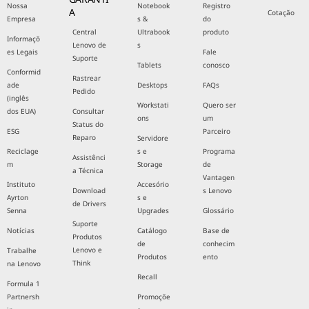
Nossa
Notebook
Registro
A
Cotação
Empresa
s &
do
Central
Ultrabook
produto
Informaçõ
Lenovo de
s
es Legais
Fale
Suporte
Tablets
conosco
Conformid
Rastrear
ade
Desktops
FAQs
Pedido
(inglês
Workstati
Quero ser
dos EUA)
Consultar
ons
um
Status do
ESG
Parceiro
Reparo
Servidore
Reciclage
s e
Programa
Assistênci
m
Storage
de
a Técnica
Vantagen
Instituto
Accesório
Download
s Lenovo
Ayrton
s e
de Drivers
Senna
Upgrades
Glossário
Suporte
Notícias
Catálogo
Base de
Produtos
de
conhecim
Lenovo e
Trabalhe
Produtos
ento
Think
na Lenovo
Recall
Formula 1
Partnersh
Promoçõe