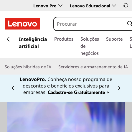
Lenovo Pro
Lenovo Educacional
s
a
Inteligência
Produtos
Soluções
Suporte
l
artificial
de
t
negócios
a
r
Soluções híbridas de IA
Servidores e armazenamento de IA
p
a
LenovoPro.
Conheça nosso programa de
r
descontos e benefícios exclusivos para
a
Currently displaying item 1 of
empresas.
Cadastre-se Gratuitamente >
o
c
o
n
t
e