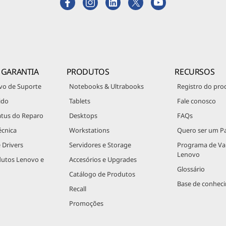
 GARANTIA
PRODUTOS
RECURSOS
vo de Suporte
Notebooks & Ultrabooks
Registro do pro
ido
Tablets
Fale conosco
atus do Reparo
Desktops
FAQs
écnica
Workstations
Quero ser um Pa
 Drivers
Servidores e Storage
Programa de V
Lenovo
dutos Lenovo e
Accesórios e Upgrades
Glossário
Catálogo de Produtos
Base de conhec
Recall
Promoções