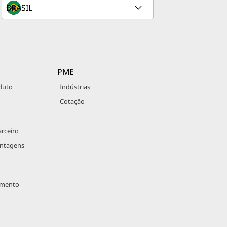
PME
duto
Indústrias
Cotação
rceiro
antagens
imento