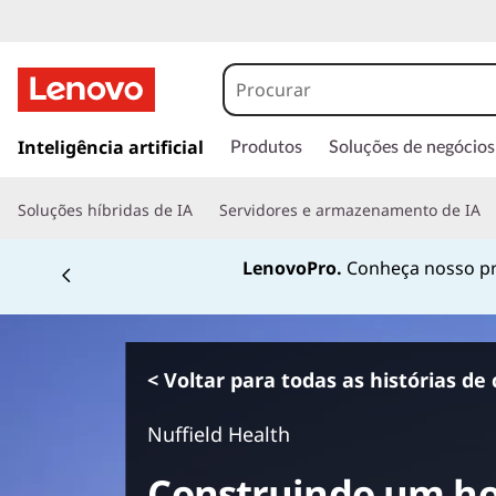
s
a
Inteligência artificial
Produtos
Soluções de negócios
l
t
Soluções híbridas de IA
Servidores e armazenamento de IA
a
r
LenovoPro.
Conheça nosso pr
p
a
r
a
o
< Voltar para todas as histórias de 
c
o
Nuffield Health
n
t
Construindo um hos
e