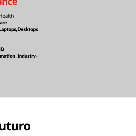
ance
 Health
are
Laptops,Desktops
MD
rmation ,Industry-
futuro