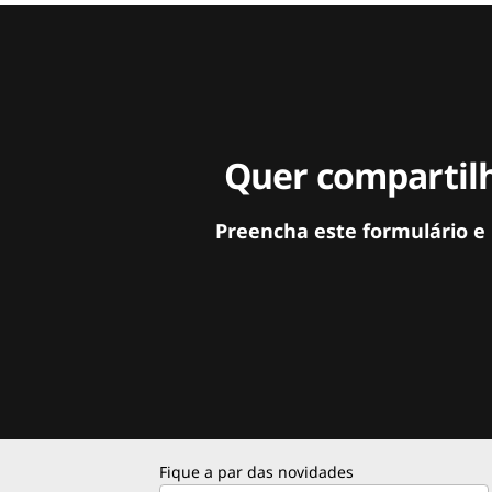
Quer compartilh
Preencha este formulário e
Fique a par das novidades