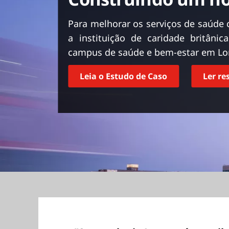
ú
d
Para melhorar os serviços de saúde 
o
a instituição de caridade britâni
p
campus de saúde e bem-estar em Lo
r
i
n
Leia o Estudo de Caso
Ler r
c
i
p
a
l