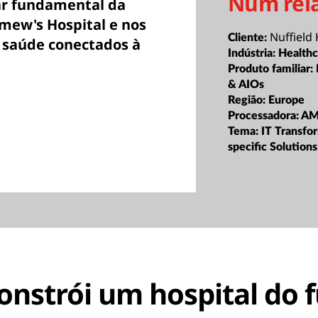
Num rel
ar fundamental da
omew's Hospital e nos
Nuffield
Cliente:
e saúde conectados à
Indústria:
Healthc
Produto familiar:
& AIOs
Região:
Europe
Processadora:
A
Tema:
IT Transfo
specific Solutions
onstrói um hospital do 