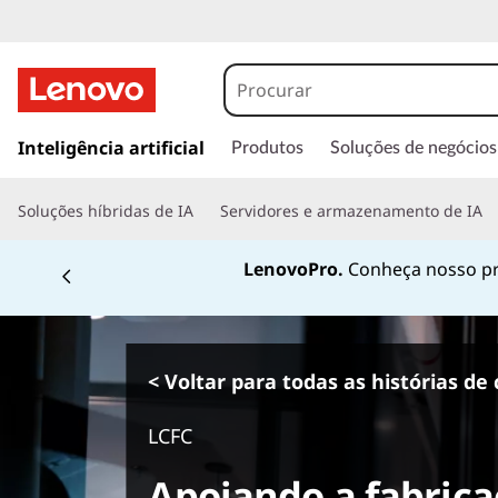
s
a
Inteligência artificial
Produtos
Soluções de negócios
l
t
Soluções híbridas de IA
Servidores e armazenamento de IA
a
r
LenovoPro.
Conheça nosso pr
p
a
r
a
o
< Voltar para todas as histórias de 
c
o
LCFC
n
t
Apoiando a fabrica
e