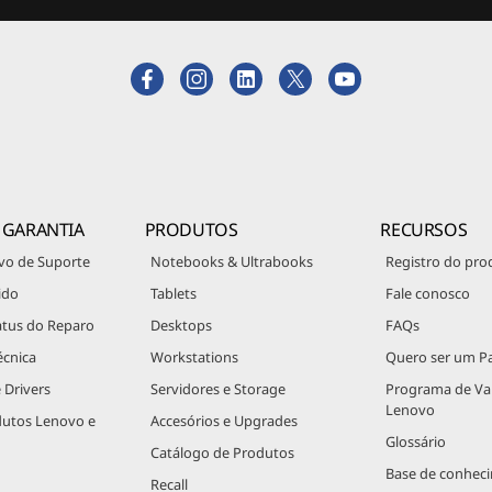
 GARANTIA
PRODUTOS
RECURSOS
vo de Suporte
Notebooks & Ultrabooks
Registro do pro
ido
Tablets
Fale conosco
atus do Reparo
Desktops
FAQs
écnica
Workstations
Quero ser um Pa
 Drivers
Servidores e Storage
Programa de V
Lenovo
dutos Lenovo e
Accesórios e Upgrades
Glossário
Catálogo de Produtos
Base de conhec
Recall