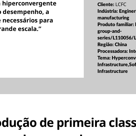
a hiperconvergente
LCFC
Cliente:
o desempenho, a
Indústria:
Enginer
manufacturing
e necessários para
Produto familiar:
rande escala.”
group-and-
series/L110056/
Região:
China
Processadora:
Int
Tema:
Hyperconv
Infrastructure,S
Infrastructure
odução de primeira class