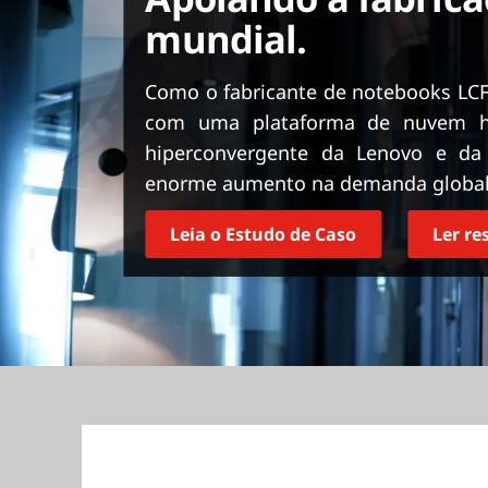
ú
mundial.
d
o
p
Como o fabricante de notebooks LCF
r
com uma plataforma de nuvem híb
i
hiperconvergente da Lenovo e da
n
enorme aumento na demanda global
c
i
p
Leia o Estudo de Caso
Ler r
a
l