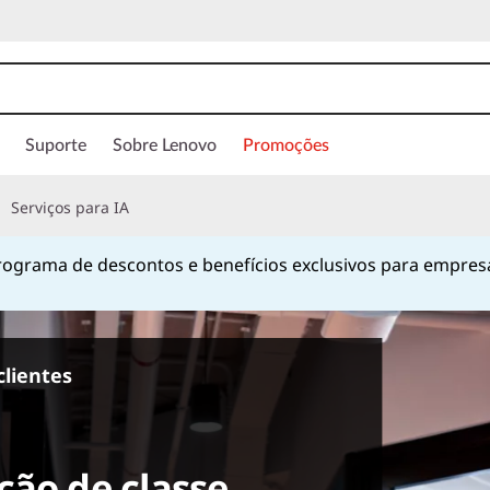
Suporte
Sobre Lenovo
Promoções
Serviços para IA
ograma de descontos e benefícios exclusivos para empres
Currently displaying item 1 of
clientes
ção de classe