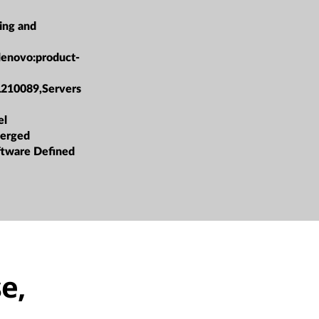
ing and
lenovo:product-
L210089,Servers
el
erged
oftware Defined
e,