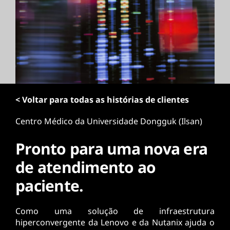
ú
d
o
p
r
i
n
c
i
< Voltar para todas as histórias de clientes
p
a
Centro Médico da Universidade Dongguk (Ilsan)
l
Pronto para uma nova era
de atendimento ao
paciente.
Como uma solução de infraestrutura
hiperconvergente da Lenovo e da Nutanix ajuda o