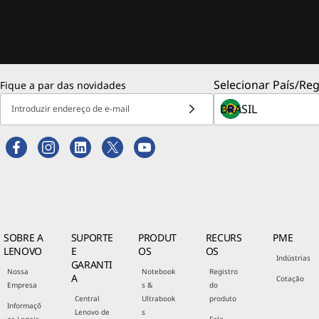
Selecionar País/Reg
Fique a par das novidades
Introduzir endereço de e-mail
SOBRE A
SUPORTE
PRODUT
RECURS
PME
LENOVO
E
OS
OS
Indústrias
GARANTI
Nossa
Notebook
Registro
A
Cotação
Empresa
s &
do
Central
Ultrabook
produto
Informaçõ
Lenovo de
s