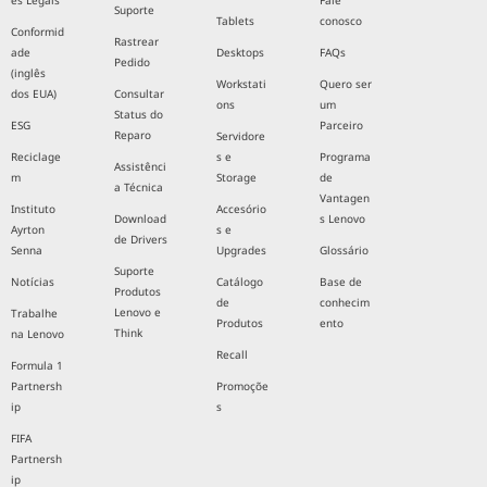
es Legais
Fale
Suporte
Tablets
conosco
Conformid
Rastrear
ade
Desktops
FAQs
Pedido
(inglês
Workstati
Quero ser
dos EUA)
Consultar
ons
um
Status do
ESG
Parceiro
Reparo
Servidore
Reciclage
s e
Programa
Assistênci
m
Storage
de
a Técnica
Vantagen
Instituto
Accesório
Download
s Lenovo
Ayrton
s e
de Drivers
Senna
Upgrades
Glossário
Suporte
Notícias
Catálogo
Base de
Produtos
de
conhecim
Lenovo e
Trabalhe
Produtos
ento
Think
na Lenovo
Recall
Formula 1
Partnersh
Promoçõe
ip
s
FIFA
Partnersh
ip