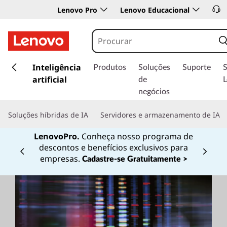
Lenovo Pro
Lenovo Educacional
s
a
Inteligência
Produtos
Soluções
Suporte
l
artificial
de
t
negócios
a
r
Soluções híbridas de IA
Servidores e armazenamento de IA
p
a
LenovoPro.
Conheça nosso programa de
r
descontos e benefícios exclusivos para
a
Currently displaying item 1 of
empresas.
Cadastre-se Gratuitamente >
o
c
o
n
t
e