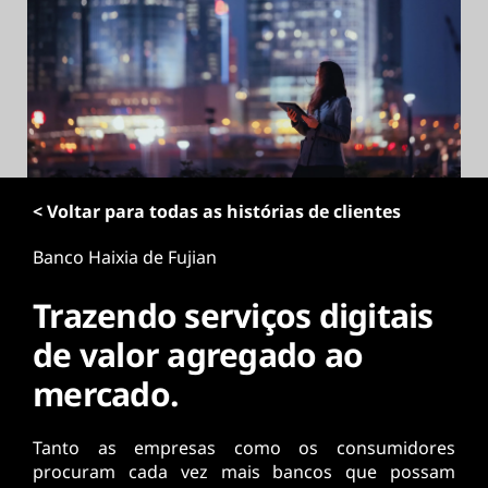
ú
d
o
p
r
i
n
c
i
< Voltar para todas as histórias de clientes
p
a
Banco Haixia de Fujian
l
Trazendo serviços digitais
de valor agregado ao
mercado.
Tanto as empresas como os consumidores
procuram cada vez mais bancos que possam