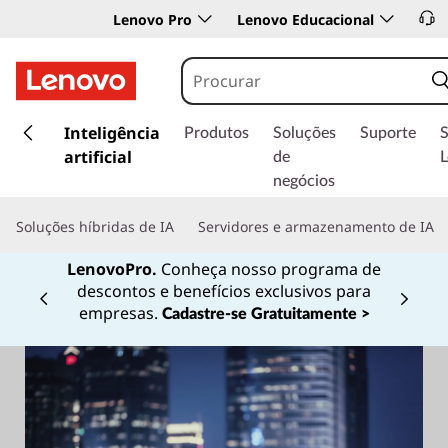
Lenovo Pro
Lenovo Educacional
s
a
Inteligência
Produtos
Soluções
Suporte
l
artificial
de
t
negócios
a
r
Soluções híbridas de IA
Servidores e armazenamento de IA
p
a
LenovoPro.
Conheça nosso programa de
r
descontos e benefícios exclusivos para
a
Currently displaying item 1 of
empresas.
Cadastre-se Gratuitamente >
o
c
o
n
t
e