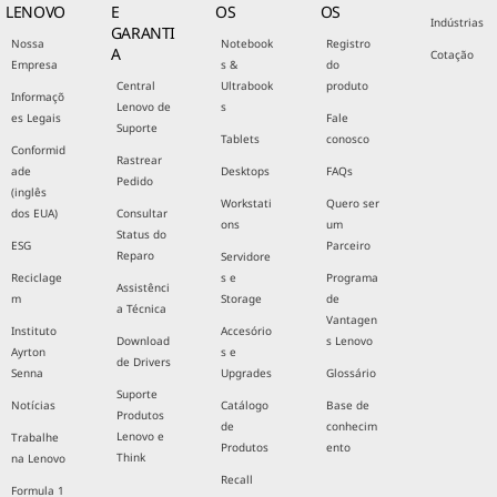
LENOVO
E
OS
OS
Indústrias
GARANTI
Nossa
Notebook
Registro
A
Cotação
Empresa
s &
do
Central
Ultrabook
produto
Informaçõ
Lenovo de
s
es Legais
Fale
Suporte
Tablets
conosco
Conformid
Rastrear
ade
Desktops
FAQs
Pedido
(inglês
Workstati
Quero ser
dos EUA)
Consultar
ons
um
Status do
ESG
Parceiro
Reparo
Servidore
Reciclage
s e
Programa
Assistênci
m
Storage
de
a Técnica
Vantagen
Instituto
Accesório
Download
s Lenovo
Ayrton
s e
de Drivers
Senna
Upgrades
Glossário
Suporte
Notícias
Catálogo
Base de
Produtos
de
conhecim
Lenovo e
Trabalhe
Produtos
ento
Think
na Lenovo
Recall
Formula 1