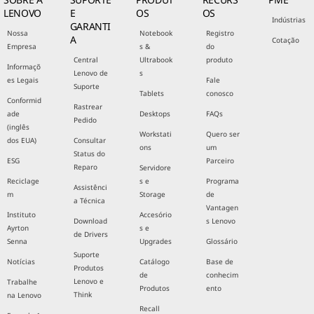
LENOVO
E
OS
OS
Indústrias
GARANTI
Nossa
Notebook
Registro
A
Cotação
Empresa
s &
do
Central
Ultrabook
produto
Informaçõ
Lenovo de
s
es Legais
Fale
Suporte
Tablets
conosco
Conformid
Rastrear
ade
Desktops
FAQs
Pedido
(inglês
Workstati
Quero ser
dos EUA)
Consultar
ons
um
Status do
ESG
Parceiro
Reparo
Servidore
Reciclage
s e
Programa
Assistênci
m
Storage
de
a Técnica
Vantagen
Instituto
Accesório
Download
s Lenovo
Ayrton
s e
de Drivers
Senna
Upgrades
Glossário
Suporte
Notícias
Catálogo
Base de
Produtos
de
conhecim
Lenovo e
Trabalhe
Produtos
ento
Think
na Lenovo
Recall