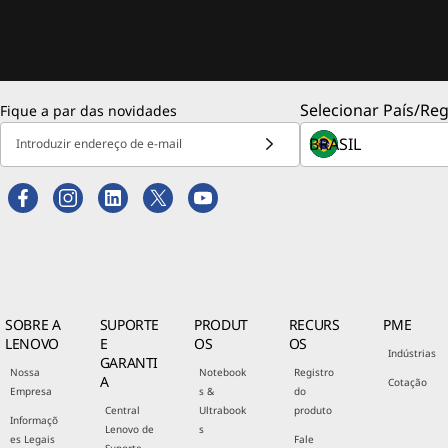
Selecionar País/Reg
Fique a par das novidades
Introduzir endereço de e-mail
SOBRE A
SUPORTE
PRODUT
RECURS
PME
LENOVO
E
OS
OS
Indústrias
GARANTI
Nossa
Notebook
Registro
A
Cotação
Empresa
s &
do
Central
Ultrabook
produto
Informaçõ
Lenovo de
s
es Legais
Fale