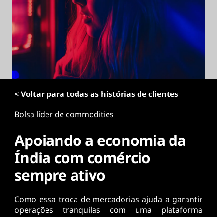
ú
d
o
p
r
i
n
c
i
< Voltar para todas as histórias de clientes
p
a
Bolsa líder de commodities
l
Apoiando a economia da
Índia com comércio
sempre ativo
Como essa troca de mercadorias ajuda a garantir
operações tranquilas com uma plataforma