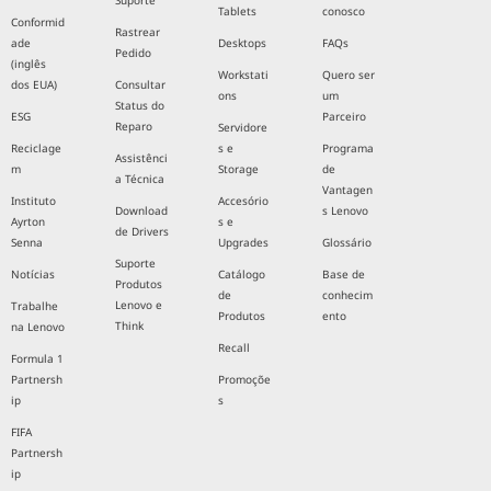
Suporte
Tablets
conosco
Conformid
Rastrear
ade
Desktops
FAQs
Pedido
(inglês
Workstati
Quero ser
dos EUA)
Consultar
ons
um
Status do
ESG
Parceiro
Reparo
Servidore
Reciclage
s e
Programa
Assistênci
m
Storage
de
a Técnica
Vantagen
Instituto
Accesório
Download
s Lenovo
Ayrton
s e
de Drivers
Senna
Upgrades
Glossário
Suporte
Notícias
Catálogo
Base de
Produtos
de
conhecim
Lenovo e
Trabalhe
Produtos
ento
Think
na Lenovo
Recall
Formula 1
Partnersh
Promoçõe
ip
s
FIFA
Partnersh
ip