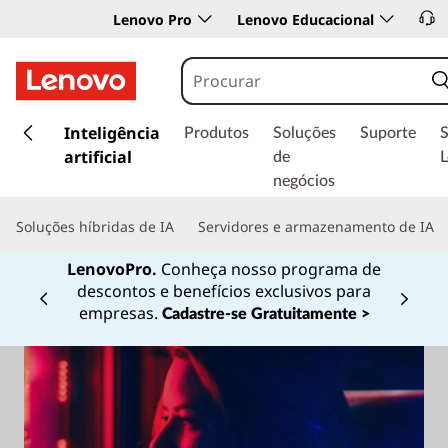
Lenovo Pro
Lenovo Educacional
s
a
Inteligência
Produtos
Soluções
Suporte
l
artificial
de
t
negócios
a
r
Soluções híbridas de IA
Servidores e armazenamento de IA
p
a
LenovoPro.
Conheça nosso programa de
r
descontos e benefícios exclusivos para
a
Currently displaying item 1 of
empresas.
Cadastre-se Gratuitamente >
o
c
o
n
t
e