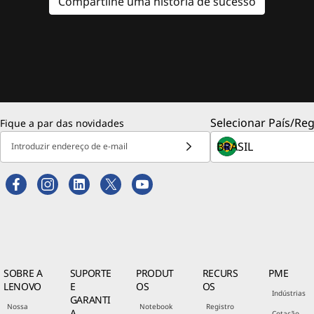
Compartilhe uma história de sucesso
Selecionar País/Reg
Fique a par das novidades
Introduzir endereço de e-mail
SOBRE A
SUPORTE
PRODUT
RECURS
PME
LENOVO
E
OS
OS
Indústrias
GARANTI
Nossa
Notebook
Registro
A
Cotação