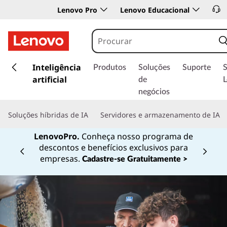
Lenovo Pro
Lenovo Educacional
s
a
Inteligência
Produtos
Soluções
Suporte
l
artificial
de
t
negócios
a
r
Soluções híbridas de IA
Servidores e armazenamento de IA
p
a
LenovoPro.
Conheça nosso programa de
r
descontos e benefícios exclusivos para
a
Currently displaying item 1 of
empresas.
Cadastre-se Gratuitamente >
o
c
o
n
t
e