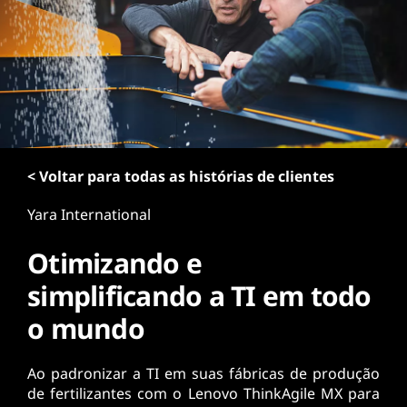
ú
d
o
p
r
i
n
c
i
< Voltar para todas as histórias de clientes
p
a
Yara International
l
Otimizando e
simplificando a TI em todo
o mundo
Ao padronizar a TI em suas fábricas de produção
de fertilizantes com o Lenovo ThinkAgile MX para