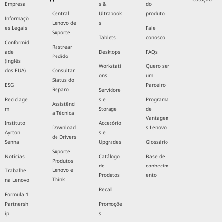
Empresa
s &
do
Central
Ultrabook
produto
Informaçõ
Lenovo de
s
es Legais
Fale
Suporte
Tablets
conosco
Conformid
Rastrear
ade
Desktops
FAQs
Pedido
(inglês
Workstati
Quero ser
dos EUA)
Consultar
ons
um
Status do
ESG
Parceiro
Reparo
Servidore
Reciclage
s e
Programa
Assistênci
m
Storage
de
a Técnica
Vantagen
Instituto
Accesório
Download
s Lenovo
Ayrton
s e
de Drivers
Senna
Upgrades
Glossário
Suporte
Notícias
Catálogo
Base de
Produtos
de
conhecim
Lenovo e
Trabalhe
Produtos
ento
Think
na Lenovo
Recall
Formula 1
Partnersh
Promoçõe
ip
s