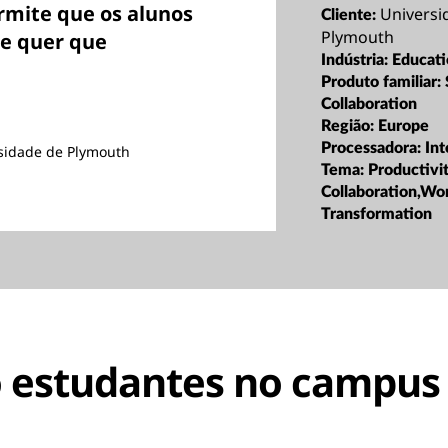
mite que os alunos
Universi
Cliente:
Plymouth
de quer que
Indústria:
Educat
Produto familiar:
Collaboration
Região:
Europe
Processadora:
Int
rsidade de Plymouth
Tema:
Productivi
Collaboration,Wo
Transformation
 estudantes no campus