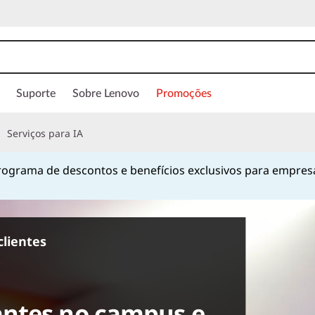
Suporte
Sobre Lenovo
Promoções
Serviços para IA
ograma de descontos e benefícios exclusivos para empres
Currently displaying item 1 of
clientes
ntes no campus e