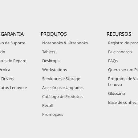
 GARANTIA
PRODUTOS
RECURSOS
vo de Suporte
Notebooks & Ultrabooks
Registro do pro
ido
Tablets
Fale conosco
atus do Reparo
Desktops
FAQs
écnica
Workstations
Quero ser um Pa
 Drivers
Servidores e Storage
Programa de V
Lenovo
dutos Lenovo e
Accesórios e Upgrades
Glossário
Catálogo de Produtos
Base de conhec
Recall
Promoções