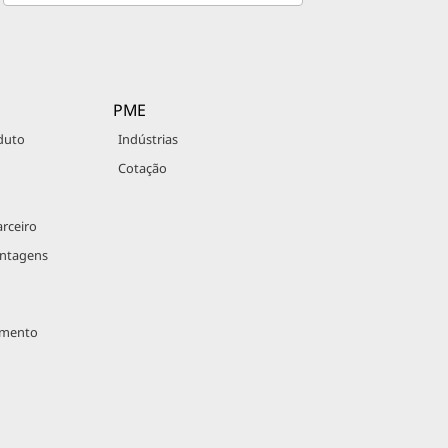
PME
duto
Indústrias
Cotação
rceiro
antagens
imento