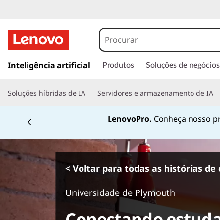
s
a
Inteligência artificial
Produtos
Soluções de negócios
l
t
Soluções híbridas de IA
Servidores e armazenamento de IA
a
r
LenovoPro.
Conheça nosso pr
p
a
r
a
o
< Voltar para todas as histórias de 
c
o
Universidade de Plymouth
n
t
Conectando estuda
e