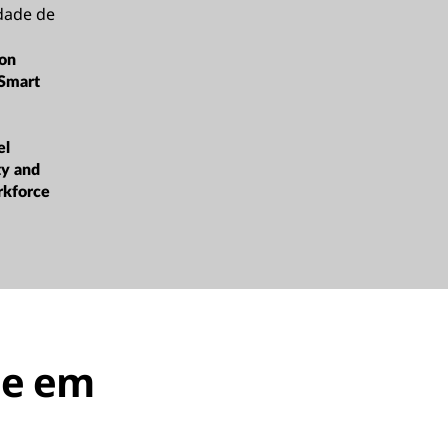
dade de
ion
Smart
el
ty and
rkforce
 e em