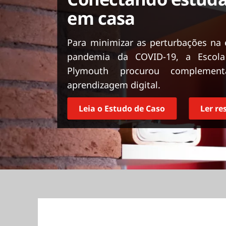
ú
em casa
d
o
p
Para minimizar as perturbações na
r
pandemia da COVID-19, a Escola
i
Plymouth procurou complemen
n
aprendizagem digital.
c
i
p
Leia o Estudo de Caso
Ler r
a
l