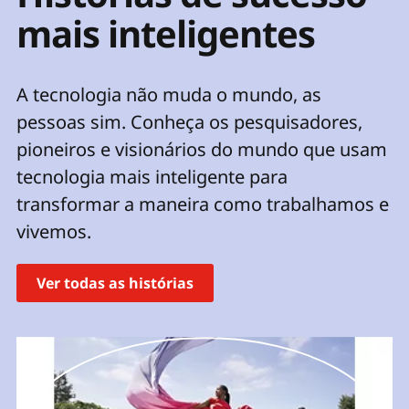
ú
mais inteligentes
d
o
p
A tecnologia não muda o mundo, as
r
i
pessoas sim. Conheça os pesquisadores,
n
pioneiros e visionários do mundo que usam
c
i
tecnologia mais inteligente para
p
transformar a maneira como trabalhamos e
a
vivemos.
l
Ver todas as histórias