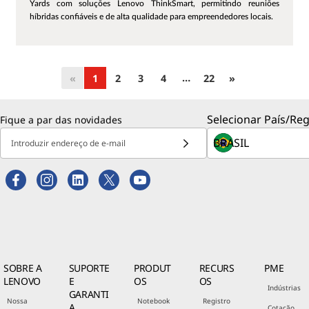
Yards com soluções Lenovo ThinkSmart, permitindo reuniões
híbridas confiáveis e de alta qualidade para empreendedores locais.
…
«
1
2
3
4
22
»
Selecionar País/Reg
Fique a par das novidades
Introduzir endereço de e-mail
SOBRE A
SUPORTE
PRODUT
RECURS
PME
LENOVO
E
OS
OS
Indústrias
GARANTI
Nossa
Notebook
Registro
A
Cotação