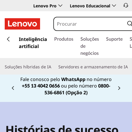
Lenovo Pro
Lenovo Educacional
s
a
Inteligência
Produtos
Soluções
Suporte
l
artificial
de
t
negócios
a
r
Soluções híbridas de IA
Servidores e armazenamento de IA
p
a
Fale conosco pelo
WhatsApp
no número
r
ou pelo número
0800-
+55 13 4042 0656
a
Currently displaying item 2 of
536-6861 (Opção 2)
o
c
o
n
t
Histórias de sucesso
e