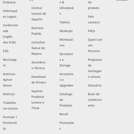
Empresa
s &
do
Central
Ultrabook
produto
Informaçõ
Lenovo de
s
es Legais
Fale
Suporte
Tablets
conosco
Conformid
Rastrear
ade
Desktops
FAQs
Pedido
(inglês
Workstati
Quero ser
dos EUA)
Consultar
ons
um
Status do
ESG
Parceiro
Reparo
Servidore
Reciclage
s e
Programa
Assistênci
m
Storage
de
a Técnica
Vantagen
Instituto
Accesório
Download
s Lenovo
Ayrton
s e
de Drivers
Senna
Upgrades
Glossário
Suporte
Notícias
Catálogo
Base de
Produtos
de
conhecim
Lenovo e
Trabalhe
Produtos
ento
Think
na Lenovo
Recall
Formula 1
Partnersh
Promoçõe
ip
s