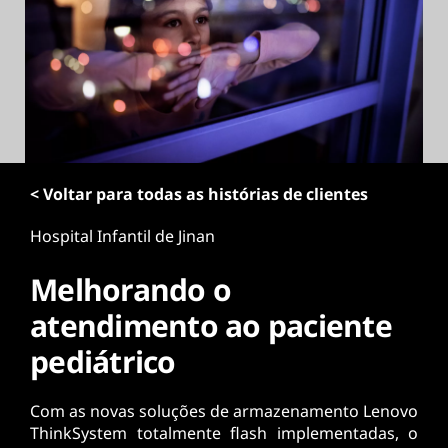
ú
d
o
p
r
i
n
c
i
< Voltar para todas as histórias de clientes
p
a
Hospital Infantil de Jinan
l
Melhorando o
atendimento ao paciente
pediátrico
Com as novas soluções de armazenamento Lenovo
ThinkSystem totalmente flash implementadas, o