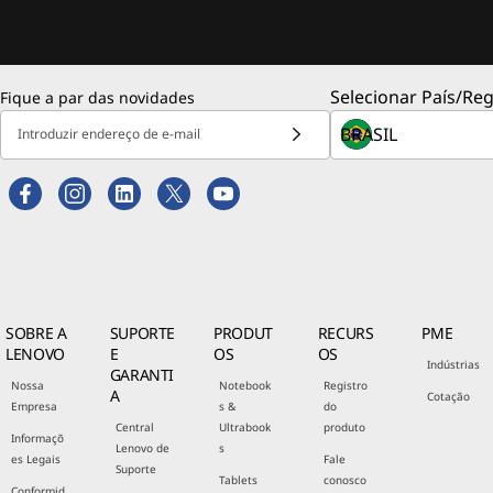
Selecionar País/Reg
Fique a par das novidades
Introduzir endereço de e-mail
SOBRE A
SUPORTE
PRODUT
RECURS
PME
LENOVO
E
OS
OS
Indústrias
GARANTI
Nossa
Notebook
Registro
A
Cotação
Empresa
s &
do
Central
Ultrabook
produto
Informaçõ
Lenovo de
s
es Legais
Fale
Suporte
Tablets
conosco
Conformid