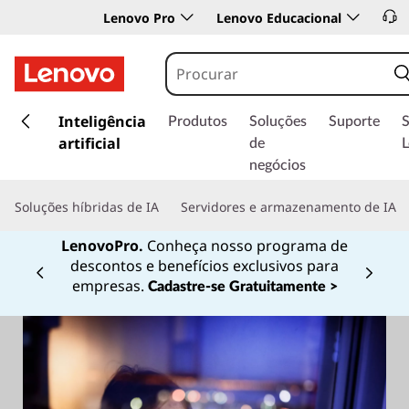
Lenovo Pro
Lenovo Educacional
s
a
Inteligência
Produtos
Soluções
Suporte
l
artificial
de
t
negócios
a
r
Soluções híbridas de IA
Servidores e armazenamento de IA
p
a
LenovoPro.
Conheça nosso programa de
r
descontos e benefícios exclusivos para
a
Currently displaying item 1 of
empresas.
Cadastre-se Gratuitamente >
o
c
o
n
t
e