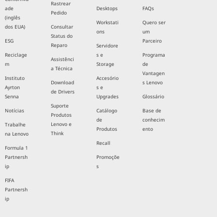
Rastrear
ade
Desktops
FAQs
Pedido
(inglês
Workstati
Quero ser
dos EUA)
Consultar
ons
um
Status do
ESG
Parceiro
Reparo
Servidore
Reciclage
s e
Programa
Assistênci
m
Storage
de
a Técnica
Vantagen
Instituto
Accesório
Download
s Lenovo
Ayrton
s e
de Drivers
Senna
Upgrades
Glossário
Suporte
Notícias
Catálogo
Base de
Produtos
de
conhecim
Lenovo e
Trabalhe
Produtos
ento
Think
na Lenovo
Recall
Formula 1
Partnersh
Promoçõe
ip
s
FIFA
Partnersh
ip