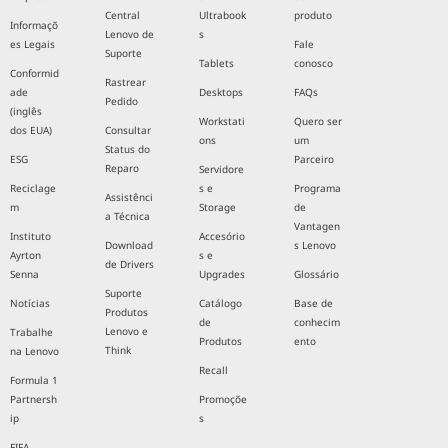
Central
Ultrabook
produto
Informaçõ
Lenovo de
s
es Legais
Fale
Suporte
Tablets
conosco
Conformid
Rastrear
ade
Desktops
FAQs
Pedido
(inglês
Workstati
Quero ser
dos EUA)
Consultar
ons
um
Status do
ESG
Parceiro
Reparo
Servidore
Reciclage
s e
Programa
Assistênci
m
Storage
de
a Técnica
Vantagen
Instituto
Accesório
Download
s Lenovo
Ayrton
s e
de Drivers
Senna
Upgrades
Glossário
Suporte
Notícias
Catálogo
Base de
Produtos
de
conhecim
Lenovo e
Trabalhe
Produtos
ento
Think
na Lenovo
Recall
Formula 1
Partnersh
Promoçõe
ip
s
FIFA