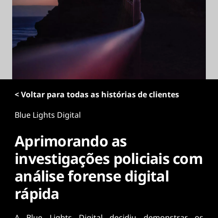
ú
d
o
p
r
i
n
c
i
< Voltar para todas as histórias de clientes
p
a
Blue Lights Digital
l
Aprimorando as
investigações policiais com
análise forense digital
rápida
A Blue Lights Digital decidiu demonstrar os