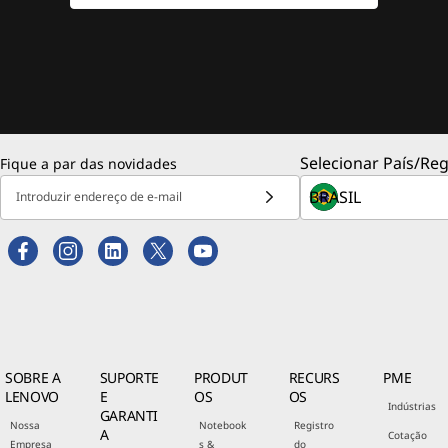
Selecionar País/Reg
Fique a par das novidades
Introduzir endereço de e-mail
SOBRE A
SUPORTE
PRODUT
RECURS
PME
LENOVO
E
OS
OS
Indústrias
GARANTI
Nossa
Notebook
Registro
A
Cotação
Empresa
s &
do