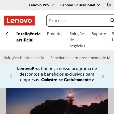
Lenovo Pro
Lenovo Educacional
s
a
Inteligência
Produtos
Soluções
Suporte
l
artificial
de
t
negócios
a
r
Soluções híbridas de IA
Servidores e armazenamento de IA
p
a
LenovoPro.
Conheça nosso programa de
r
descontos e benefícios exclusivos para
a
Currently displaying item 1 of
empresas.
Cadastre-se Gratuitamente >
o
c
o
n
t
e