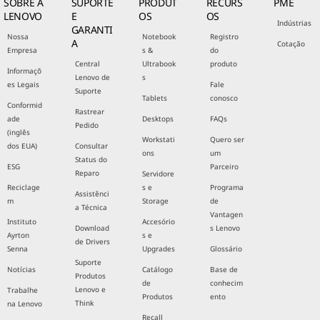
SOBRE A
SUPORTE
PRODUT
RECURS
PME
LENOVO
E
OS
OS
Indústrias
GARANTI
Nossa
Notebook
Registro
A
Cotação
Empresa
s &
do
Central
Ultrabook
produto
Informaçõ
Lenovo de
s
es Legais
Fale
Suporte
Tablets
conosco
Conformid
Rastrear
ade
Desktops
FAQs
Pedido
(inglês
Workstati
Quero ser
dos EUA)
Consultar
ons
um
Status do
ESG
Parceiro
Reparo
Servidore
Reciclage
s e
Programa
Assistênci
m
Storage
de
a Técnica
Vantagen
Instituto
Accesório
Download
s Lenovo
Ayrton
s e
de Drivers
Senna
Upgrades
Glossário
Suporte
Notícias
Catálogo
Base de
Produtos
de
conhecim
Lenovo e
Trabalhe
Produtos
ento
Think
na Lenovo
Recall