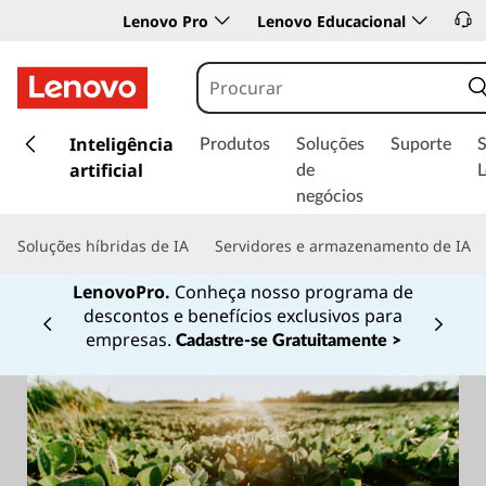
Lenovo Pro
Lenovo Educacional
s
a
Inteligência
Produtos
Soluções
Suporte
l
artificial
de
t
negócios
a
r
Soluções híbridas de IA
Servidores e armazenamento de IA
p
a
LenovoPro.
Conheça nosso programa de
r
descontos e benefícios exclusivos para
a
Currently displaying item 1 of
empresas.
Cadastre-se Gratuitamente >
o
c
o
n
t
e