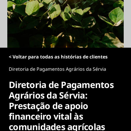
ú
d
o
p
r
i
n
c
i
< Voltar para todas as histórias de clientes
p
a
Diretoria de Pagamentos Agrários da Sérvia
l
Diretoria de Pagamentos
Agrários da Sérvia:
Prestação de apoio
financeiro vital às
comunidades agrícolas