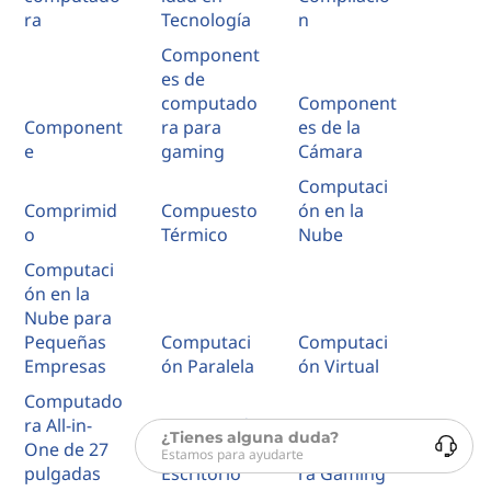
ra
Tecnología
n
Component
es de
computado
Component
Component
ra para
es de la
e
gaming
Cámara
Computaci
Comprimid
Compuesto
ón en la
o
Térmico
Nube
Computaci
ón en la
Nube para
Pequeñas
Computaci
Computaci
Empresas
ón Paralela
ón Virtual
Computado
ra All-in-
Computado
¿Tienes alguna duda?
One de 27
ra de
Computado
Estamos para ayudarte
pulgadas
Escritorio
ra Gaming