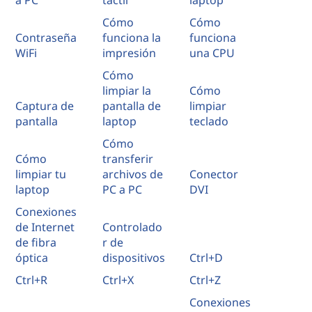
a PC
táctil
laptop
Cómo
Cómo
Contraseña
funciona la
funciona
WiFi
impresión
una CPU
Cómo
limpiar la
Cómo
Captura de
pantalla de
limpiar
pantalla
laptop
teclado
Cómo
Cómo
transferir
limpiar tu
archivos de
Conector
laptop
PC a PC
DVI
Conexiones
de Internet
Controlado
de fibra
r de
óptica
dispositivos
Ctrl+D
Ctrl+R
Ctrl+X
Ctrl+Z
Conexiones