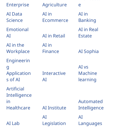
Enterprise
Agriculture
e
n
AI Data
AI in
AI in
g
Science
Ecommerce
Banking
Emotional
AI in Real
e
AI
AI in Retail
Estate
n
AI in the
AI in
Workplace
Finance
AI Sophia
e
Engineerin
g
AI vs
r
Application
Interactive
Machine
s of AI
AI
learning
a
Artificial
l
Intelligence
in
Automated
y
Healthcare
AI Institute
Intelligence
AI
AI
t
AI Lab
Legislation
Languages