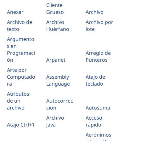
e
Cliente
Anexar
Grueso
Archivo
m
Archivo de
Archivo
Archivo por
texto
Huérfano
lote
p
Argumento
r
s en
Programaci
Arreglo de
e
ón
Arpanet
Punteros
Arte por
s
Computado
Assembly
Atajo de
ra
Language
teclado
a
Atributos
s
de un
Autocorrec
archivo
cion
Autosuma
Archivo
Acceso
Atajo Ctrl+1
Java
rápido
Acrónimos