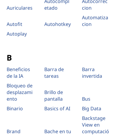
Autocompl
Autocorrec
Auriculares
etado
cion
Automatiza
Autofit
Autohotkey
cion
Autoplay
B
Beneficios
Barra de
Barra
de la IA
tareas
invertida
Bloqueo de
desplazami
Brillo de
ento
pantalla
Bus
Binario
Basics of AI
Big Data
Backstage
View en
Brand
Bache en tu
computació