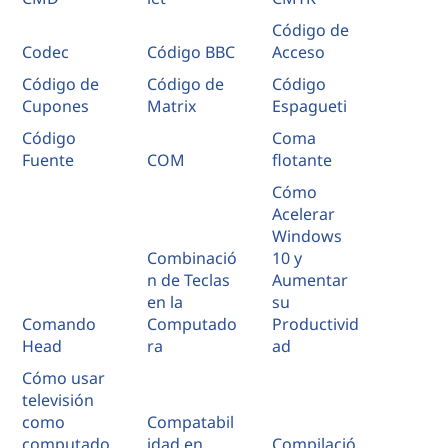
Código de
Codec
Código BBC
Acceso
Código de
Código de
Código
Cupones
Matrix
Espagueti
Código
Coma
Fuente
COM
flotante
Cómo
Acelerar
Windows
Combinació
10 y
n de Teclas
Aumentar
en la
su
Comando
Computado
Productivid
Head
ra
ad
Cómo usar
televisión
como
Compatabil
computado
idad en
Compilació