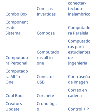
conectar-
Comillas
teclado-
Combo Box
Invertidas
inalambrico
Component
es de
Computado
Sistema
Compose
ra Paralela
Computado
ras para
Computado
estudiantes
Computado
ras all-in-
de
ra Personal
one
Ingeniería
Computado
ra All-In-
Conector
Contraseña
One
USB
de imagen
Correo en
Cool Boot
Corchete
cadena
Creators
Cronológic
Update
o
Control + P