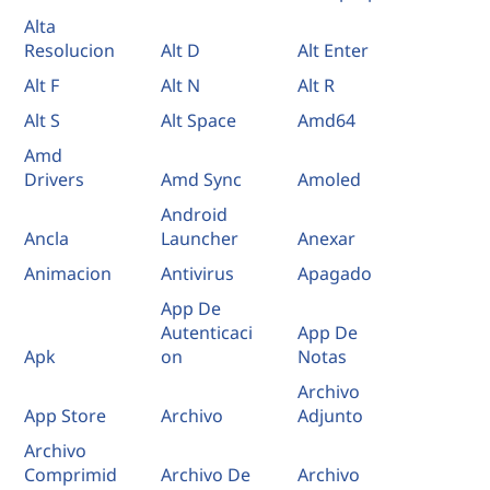
Alta
Resolucion
Alt D
Alt Enter
Alt F
Alt N
Alt R
Alt S
Alt Space
Amd64
Amd
Drivers
Amd Sync
Amoled
Android
Ancla
Launcher
Anexar
Animacion
Antivirus
Apagado
App De
Autenticaci
App De
Apk
on
Notas
Archivo
App Store
Archivo
Adjunto
Archivo
Comprimid
Archivo De
Archivo