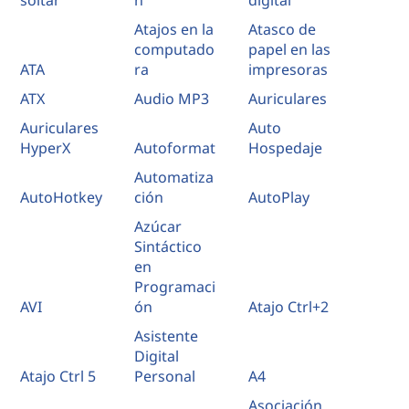
soltar
n
digital
Atajos en la
Atasco de
computado
papel en las
ATA
ra
impresoras
ATX
Audio MP3
Auriculares
Auriculares
Auto
HyperX
Autoformat
Hospedaje
Automatiza
AutoHotkey
ción
AutoPlay
Azúcar
Sintáctico
en
Programaci
AVI
ón
Atajo Ctrl+2
Asistente
Digital
Atajo Ctrl 5
Personal
A4
Asociación