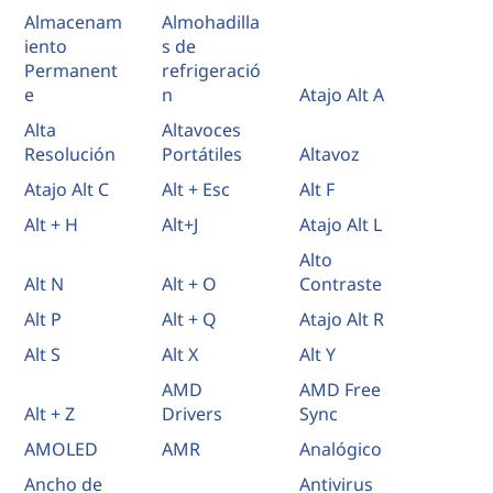
Almacenam
Almohadilla
iento
s de
Permanent
refrigeració
e
n
Atajo Alt A
Alta
Altavoces
Resolución
Portátiles
Altavoz
Atajo Alt C
Alt + Esc
Alt F
Alt + H
Alt+J
Atajo Alt L
Alto
Alt N
Alt + O
Contraste
Alt P
Alt + Q
Atajo Alt R
Alt S
Alt X
Alt Y
AMD
AMD Free
Alt + Z
Drivers
Sync
AMOLED
AMR
Analógico
Ancho de
Antivirus