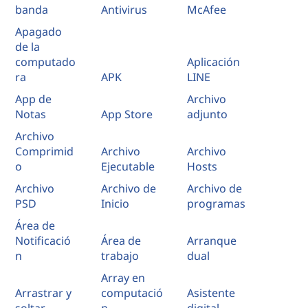
banda
Antivirus
McAfee
Apagado
de la
computado
Aplicación
ra
APK
LINE
App de
Archivo
Notas
App Store
adjunto
Archivo
Comprimid
Archivo
Archivo
o
Ejecutable
Hosts
Archivo
Archivo de
Archivo de
PSD
Inicio
programas
Área de
Notificació
Área de
Arranque
n
trabajo
dual
Array en
Arrastrar y
computació
Asistente