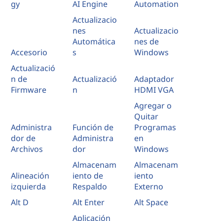
gy
AI Engine
Automation
i
Actualizacio
nes
Actualizacio
o
Automática
nes de
Accesorio
s
Windows
n
Actualizació
n de
Actualizació
Adaptador
a
Firmware
n
HDMI VGA
d
Agregar o
Quitar
a
Administra
Función de
Programas
dor de
Administra
en
a
Archivos
dor
Windows
l
Almacenam
Almacenam
Alineación
iento de
iento
a
izquierda
Respaldo
Externo
Alt D
Alt Enter
Alt Space
s
Aplicación