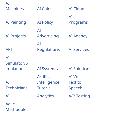
a
AI
Machines
AI Coins
AI Cloud
m
AI
AI Painting
AI Policy
Programs
b
AI
i
AI Projects
Advertising
AI Agency
AI
é
API
Regulations
AI Services
n
AI
Simulator/S
r
imulation
AI Systems
AI Solutions
Artificial
AI Voice
e
AI
Intelligence
Text to
Technicians
Tutorial
Speech
l
AI
Analytics
A/B Testing
a
Agile
Methodolo
c