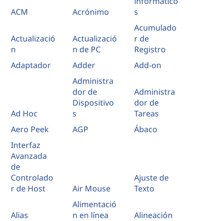
informático
ACM
Acrónimo
s
Acumulado
Actualizació
Actualizació
r de
n
n de PC
Registro
Adaptador
Adder
Add-on
Administra
dor de
Administra
Dispositivo
dor de
Ad Hoc
s
Tareas
Aero Peek
AGP
Ábaco
Interfaz
Avanzada
de
Controlado
Ajuste de
r de Host
Air Mouse
Texto
Alimentació
Alias
n en línea
Alineación