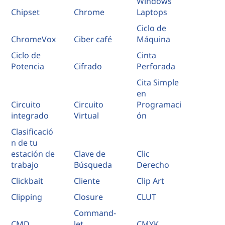
Windows
Chipset
Chrome
Laptops
Ciclo de
ChromeVox
Ciber café
Máquina
Ciclo de
Cinta
Potencia
Cifrado
Perforada
Cita Simple
en
Circuito
Circuito
Programaci
integrado
Virtual
ón
Clasificació
n de tu
estación de
Clave de
Clic
trabajo
Búsqueda
Derecho
Clickbait
Cliente
Clip Art
Clipping
Closure
CLUT
Command-
CMD
let
CMYK