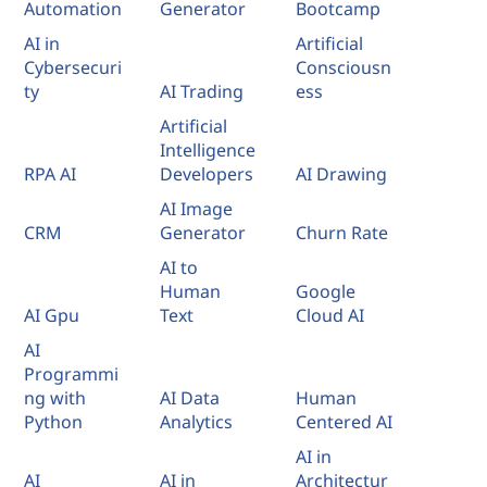
a
Automation
Generator
Bootcamp
AI in
Artificial
c
Cybersecuri
Consciousn
ty
AI Trading
ess
o
Artificial
t
Intelligence
RPA AI
Developers
AI Drawing
i
AI Image
CRM
Generator
Churn Rate
d
AI to
i
Human
Google
AI Gpu
Text
Cloud AI
a
AI
n
Programmi
ng with
AI Data
Human
a
Python
Analytics
Centered AI
AI in
e
AI
AI in
Architectur