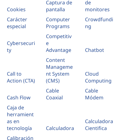
Captura de
de
Cookies
pantalla
monitores
Carácter
Computer
Crowdfundi
especial
Programs
ng
Competitiv
Cybersecuri
e
ty
Advantage
Chatbot
Content
Manageme
Call to
nt System
Cloud
Action (CTA)
(CMS)
Computing
Cable
Cable
Cash Flow
Coaxial
Módem
Caja de
herramient
as en
Calculadora
tecnología
Calculadora
Cientifica
Calibración