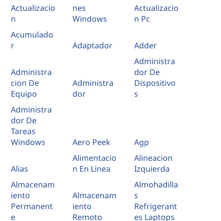
Actualizacio
nes
Actualizacio
n
Windows
n Pc
Acumulado
r
Adaptador
Adder
Administra
Administra
dor De
cion De
Administra
Dispositivo
Equipo
dor
s
Administra
dor De
Tareas
Windows
Aero Peek
Agp
Alimentacio
Alineacion
Alias
n En Linea
Izquierda
Almacenam
Almohadilla
iento
Almacenam
s
Permanent
iento
Refrigerant
e
Remoto
es Laptops