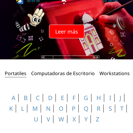
n
t
é
Leer más
r
m
i
Portatiles
Computadoras de Escritorio
Workstations
n
o
A
B
C
D
E
F
G
H
I
J
s
K
L
M
N
O
P
Q
R
S
T
I
U
V
W
X
Y
Z
A