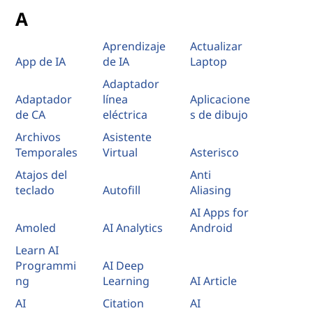
,
A
t
Aprendizaje
Actualizar
App de IA
de IA
Laptop
e
Adaptador
Adaptador
línea
Aplicacione
c
de CA
eléctrica
s de dibujo
n
Archivos
Asistente
Temporales
Virtual
Asterisco
o
Atajos del
Anti
teclado
Autofill
Aliasing
l
AI Apps for
o
Amoled
AI Analytics
Android
Learn AI
g
Programmi
AI Deep
ng
Learning
AI Article
í
AI
Citation
AI