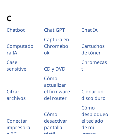
C
Chatbot
Chat GPT
Chat IA
Captura en
Computado
Chromebo
Cartuchos
ra IA
ok
de tóner
Case
Chromecas
sensitive
CD y DVD
t
Cómo
actualizar
Cifrar
el firmware
Clonar un
archivos
del router
disco duro
Cómo
Cómo
desbloqueo
Conectar
desactivar
el teclado
impresora
pantalla
de mi