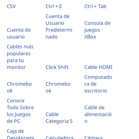
CSV
Ctrl + E
Ctrl + Tab
Cuenta de
Usuario
Consola de
Cuenta de
Predetermi
juegos
usuario
nado
XBox
Cables más
populares
para tu
monitor
Click Shift
Cable HDMI
Computado
Chromebo
Chromebo
ra de
ok
ok
escritorio
Conoce
Todo Sobre
Cable de
los Juegos
Cable
alimentació
de PC
Categoria 5
n
Caja de
Desplazami
Calculadora
Cámara