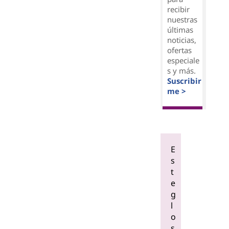
recibir
nuestras
últimas
noticias,
ofertas
especiale
s y más.
Suscribir
me >
E
s
t
e
g
l
o
s