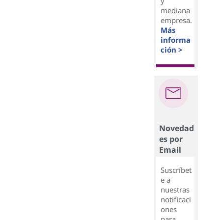
y
mediana
empresa.
Más
informa
ción >
Novedad
es por
Email
Suscríbet
e a
nuestras
notificaci
ones
para