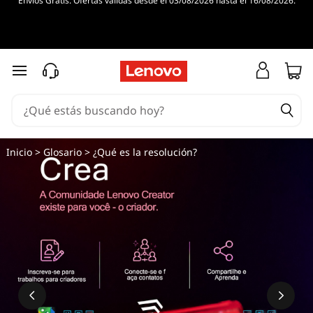
Envíos Gratis. Ofertas válidas desde el 03/08/2026 hasta el 16/08/2026.
¿
Q
u
Ir al contenido principal
é
e
Inicio
>
Glosario
> ¿Qué es la resolución?
s
l
a
r
e