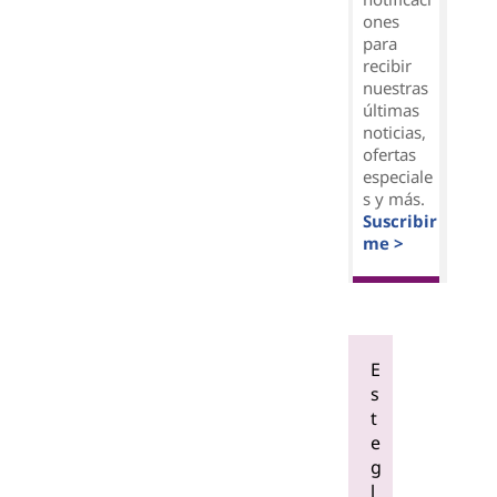
ones
para
recibir
nuestras
últimas
noticias,
ofertas
especiale
s y más.
Suscribir
me >
E
s
t
e
g
l