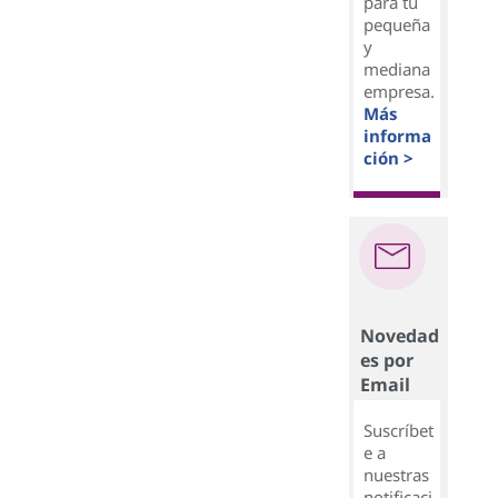
para tu
pequeña
y
mediana
empresa.
Más
informa
ción >
Novedad
es por
Email
Suscríbet
e a
nuestras
notificaci