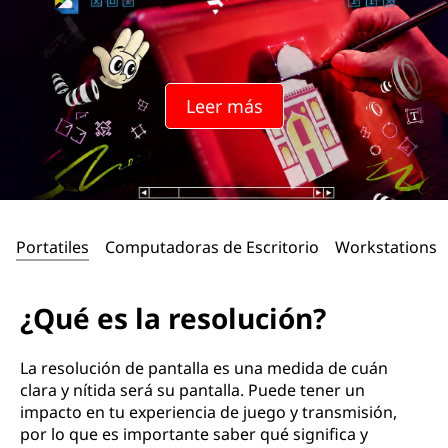
s
o
l
Leer más
u
c
i
Portatiles
Computadoras de Escritorio
Workstations
ó
n
¿Qué es la resolución?
?
La resolución de pantalla es una medida de cuán
clara y nítida será su pantalla. Puede tener un
impacto en tu experiencia de juego y transmisión,
por lo que es importante saber qué significa y