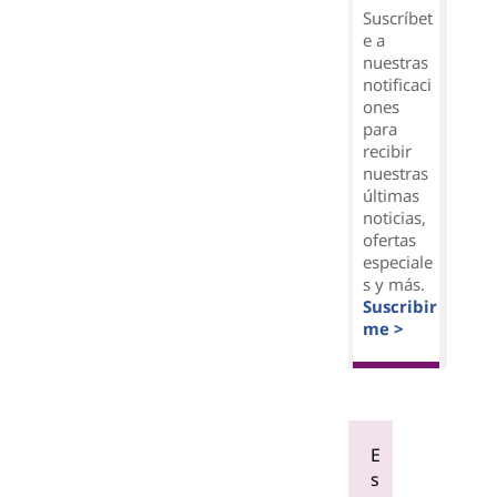
Suscríbet
e a
nuestras
notificaci
ones
para
recibir
nuestras
últimas
noticias,
ofertas
especiale
s y más.
Suscribir
me >
E
s