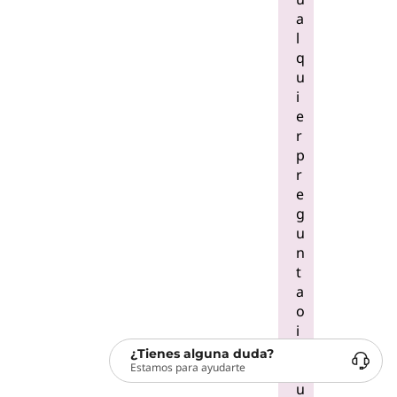
a
l
q
u
i
e
r
p
r
e
g
u
n
t
a
o
i
n
¿Tienes alguna duda?
Estamos para ayudarte
q
u