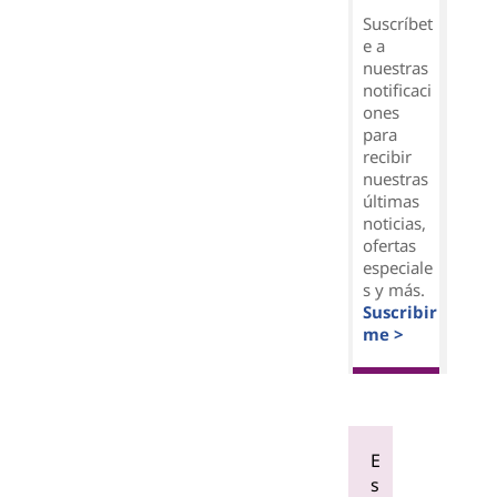
Suscríbet
e a
nuestras
notificaci
ones
para
recibir
nuestras
últimas
noticias,
ofertas
especiale
s y más.
Suscribir
me >
E
s