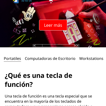
e
c
l
Leer más
a
d
e
Portatiles
Computadoras de Escritorio
Workstations
f
u
¿Qué es una tecla de
n
función?
c
Una tecla de función es una tecla especial que se
i
encuentra en la mayoría de los teclados de