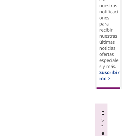
nuestras
notificaci
ones
para
recibir
nuestras
últimas
noticias,
ofertas
especiale
s y más.
Suscribir
me >
E
s
t
e