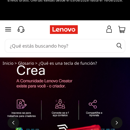
Envíos Gratis. Ofertas válidas desde el 03/08/2026 hasta el 16/08/2026.
¿
Q
u
Ir al contenido principal
é
e
Inicio
>
Glosario
> ¿Qué es una tecla de función?
s
u
n
a
t