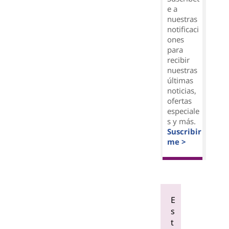
e a
nuestras
notificaci
ones
para
recibir
nuestras
últimas
noticias,
ofertas
especiale
s y más.
Suscribir
me >
E
s
t