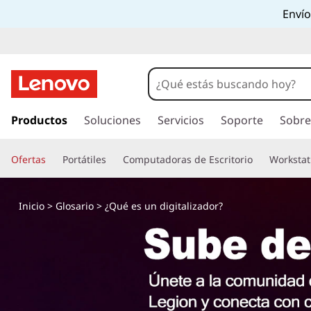
Envío
I
r
Productos
Soluciones
Servicios
Soporte
Sobre
a
l
Ofertas
Portátiles
Computadoras de Escritorio
Workstat
c
o
n
Inicio
>
Glosario
> ¿Qué es un digitalizador?
t
e
n
i
d
o
p