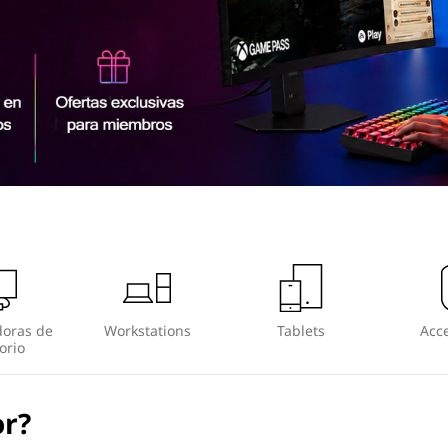
oras de
Workstations
Tablets
Acce
orio
or?