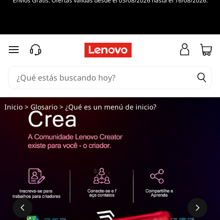
Envíos Gratis. Ofertas válidas desde el 03/08/2026 hasta el 16/08/2026.
¿
Q
u
Ir al contenido principal
é
e
Inicio
>
Glosario
> ¿Qué es un menú de inicio?
s
u
n
m
e