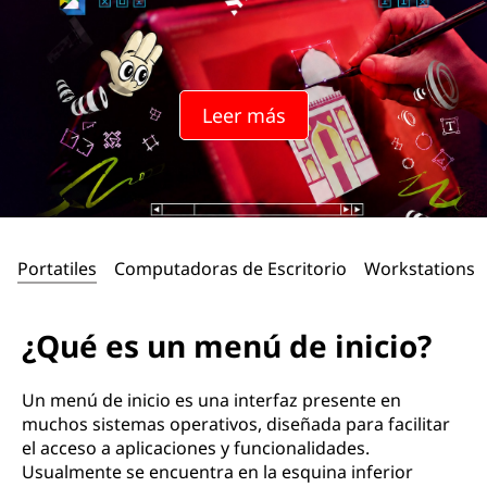
n
ú
d
Leer más
e
i
n
Portatiles
Computadoras de Escritorio
Workstations
i
c
¿Qué es un menú de inicio?
i
Un menú de inicio es una interfaz presente en
o
muchos sistemas operativos, diseñada para facilitar
el acceso a aplicaciones y funcionalidades.
?
Usualmente se encuentra en la esquina inferior