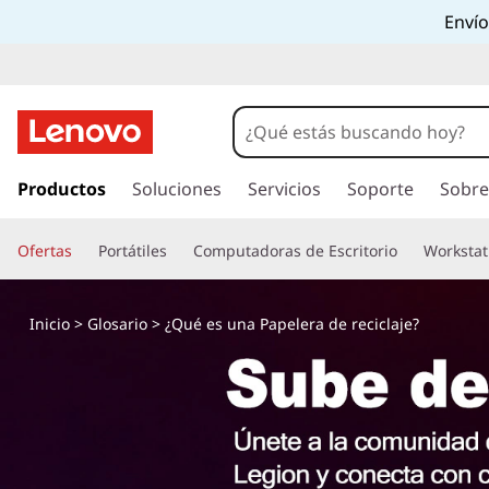
Envío
I
r
Productos
Soluciones
Servicios
Soporte
Sobre
a
l
Ofertas
Portátiles
Computadoras de Escritorio
Workstat
c
o
n
Inicio
>
Glosario
> ¿Qué es una Papelera de reciclaje?
t
e
n
i
d
o
p