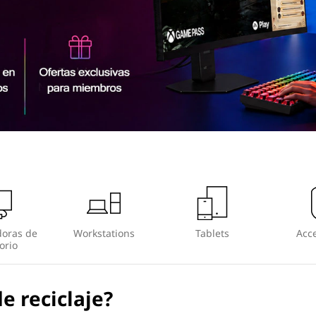
oras de
Workstations
Tablets
Acce
orio
e reciclaje?