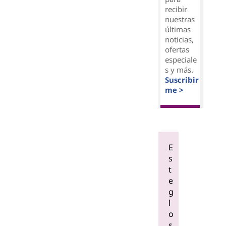
recibir
nuestras
últimas
noticias,
ofertas
especiale
s y más.
Suscribir
me >
E
s
t
e
g
l
o
s