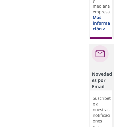
y
mediana
empresa.
Más
informa
ción >
Novedad
es por
Email
Suscríbet
e a
nuestras
notificaci
ones
para