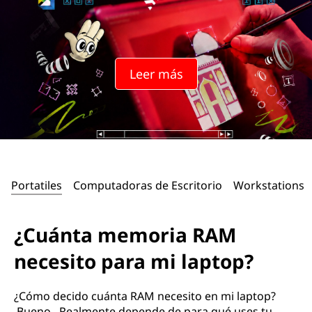
o
r
i
Leer más
a
R
A
M
Portatiles
Computadoras de Escritorio
Workstations
n
¿Cuánta memoria RAM
e
necesito para mi laptop?
c
e
¿Cómo decido cuánta RAM necesito en mi laptop?
Bueno. Realmente depende de para qué uses tu