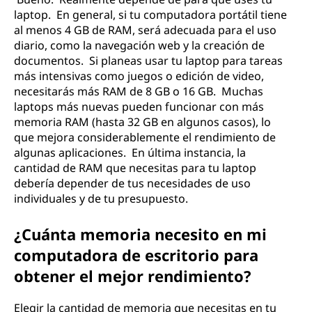
s
laptop. En general, si tu computadora portátil tiene
al menos 4 GB de RAM, será adecuada para el uso
i
diario, como la navegación web y la creación de
documentos. Si planeas usar tu laptop para tareas
t
más intensivas como juegos o edición de video,
necesitarás más RAM de 8 GB o 16 GB. Muchas
o
laptops más nuevas pueden funcionar con más
memoria RAM (hasta 32 GB en algunos casos), lo
p
que mejora considerablemente el rendimiento de
algunas aplicaciones. En última instancia, la
a
cantidad de RAM que necesitas para tu laptop
debería depender de tus necesidades de uso
r
individuales y de tu presupuesto.
a
¿Cuánta memoria necesito en mi
m
computadora de escritorio para
obtener el mejor rendimiento?
i
Elegir la cantidad de memoria que necesitas en tu