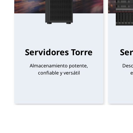
e
s
p
r
Servidores Torre
Ser
o
Almacenamiento potente,
Desc
v
confiable y versátil
e
e
e
d
o