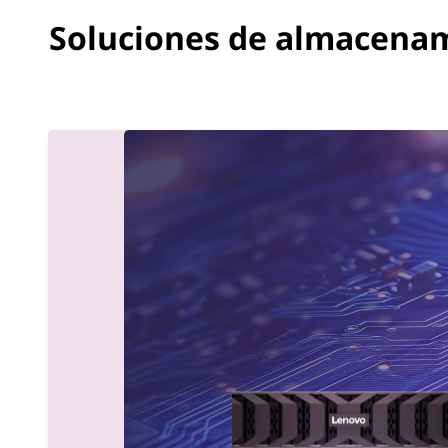
r
Soluciones de almacenami
e
s