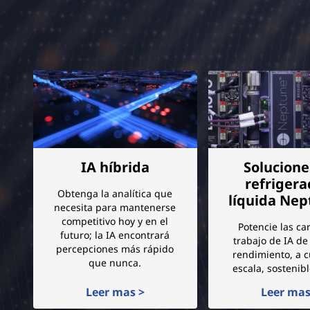
e
a
l
m
a
c
IA híbrida
Solucione
refrigera
e
Obtenga la analítica que
líquida Ne
necesita para mantenerse
n
competitivo hoy y en el
Potencie las ca
futuro; la IA encontrará
trabajo de IA d
percepciones más rápido
a
rendimiento, a c
que nunca.
escala, sostenib
m
Leer mas >
Leer mas