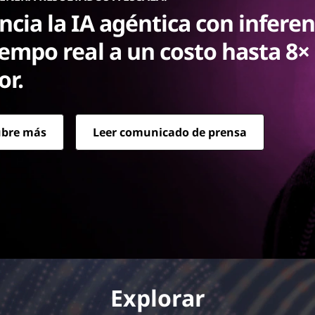
ncia la IA agéntica con inferen
iempo real a un costo hasta 8×
r.
ubre más
Leer comunicado de prensa
mpo real a un costo hasta 8× menor.
Explorar