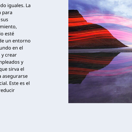
do iguales. La
a para
 sus
imiento,
io esté
 de un entorno
undo en el
 y crear
mpleados y
ue sirva el
a asegurarse
al. Este es el
reducir