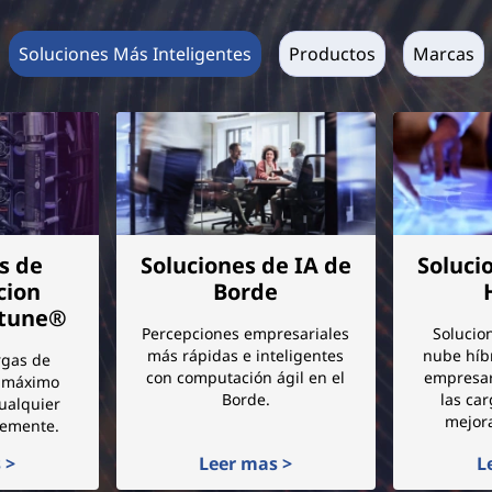
Soluciones Más Inteligentes
Productos
Marcas
s de
Soluciones de IA de
Soluci
cion
Borde
ptune®
Percepciones empresariales
Solucio
más rápidas e inteligentes
nube híb
rgas de
con computación ágil en el
empresar
e máximo
Borde.
las car
ualquier
mejora
lemente.
 >
Leer mas >
L