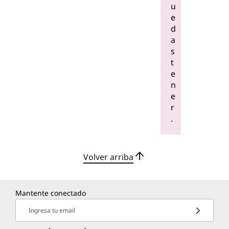
u
e
d
a
s
t
e
n
e
r
.
Volver arriba
Mantente conectado
Ingresa tu email