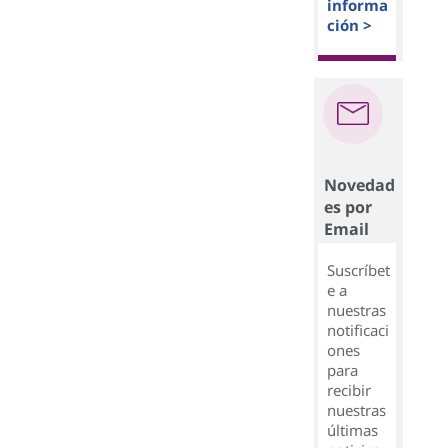
informa
ción >
Novedad
es por
Email
Suscríbet
e a
nuestras
notificaci
ones
para
recibir
nuestras
últimas