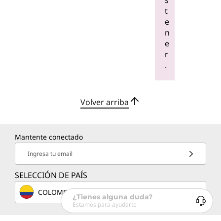
s
t
e
n
e
r
.
Volver arriba
Mantente conectado
Ingresa tu email
SELECCIÓN DE PAÍS
COLOMBIA
¿Tienes alguna duda?
Estamos para ayudarte