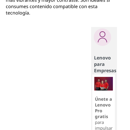
más vibrantes y mayor contraste. Son ideales si
consumes contenido compatible con esta
tecnología.
Lenovo
para
Empresas
Únete a
Lenovo
Pro
gratis
para
impulsar