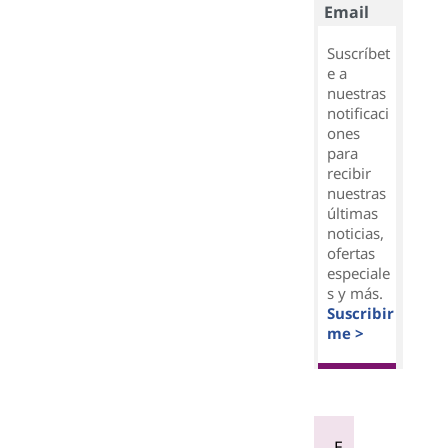
Email
Suscríbet
e a
nuestras
notificaci
ones
para
recibir
nuestras
últimas
noticias,
ofertas
especiale
s y más.
Suscribir
me >
E