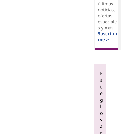
últimas
noticias,
ofertas
especiale
s y más.
Suscribir
me >
E
s
t
e
g
l
o
s
a
r