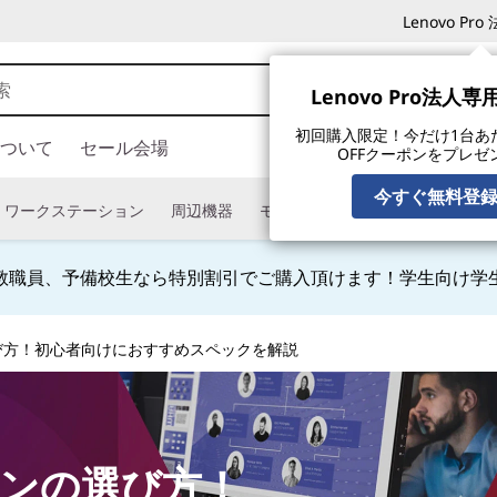
Lenovo P
Lenovo Pro法人
初回購入限定！今だけ1台あたり
ついて
セール会場
OFFクーポンをプレゼ
今すぐ無料登
ワークステーション
周辺機器
モニター
タブレット
ソフ
教職員、予備校生なら特別割引でご購入頂けます！学生向け学
Currently displaying item 4 of
び方！初心者向けにおすすめスペックを解説
ンの選び方！