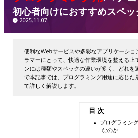
コ
初心者向けにおすすめスペッ
2025.11.07
ン
の
選
便利なWebサービスや多彩なアプリケーシ
ラマーにとって、快適な作業環境を整える上
び
ンには種類やスペックの違いが多く、どれを
で本記事では、プログラミング用途に応じた
方
て詳しく解説します。
！
初
目 次
心
プログラミング
なのか
者