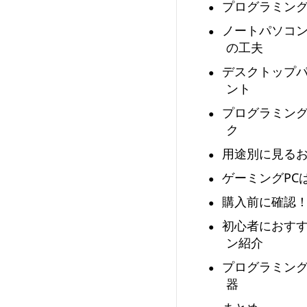
プログラミング
向
ノートパソコン
の工夫
け
デスクトップパ
に
ント
プログラミング
お
ク
す
用途別に見るお
ゲーミングPC
す
購入前に確認！
め
初心者におすす
ン紹介
ス
プログラミング
ペ
器