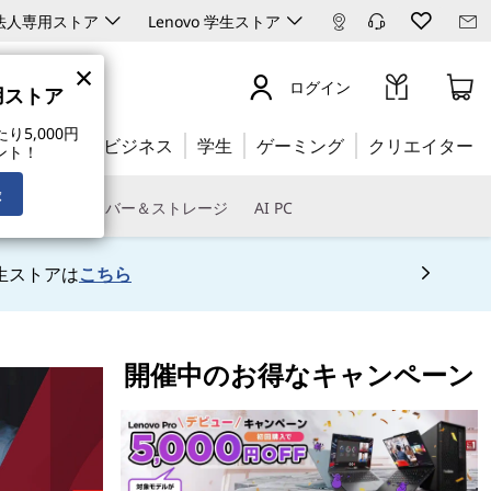
ro 法人専用ストア
Lenovo 学生ストア
×
ログイン
専用ストア
5,000円
公式ストア:
ビジネス
学生
ゲーミング
クリエイター
ント！
録
トウェア
サーバー＆ストレージ
AI PC
生ストアは
こちら
 5
開催中のお得なキャンペーン