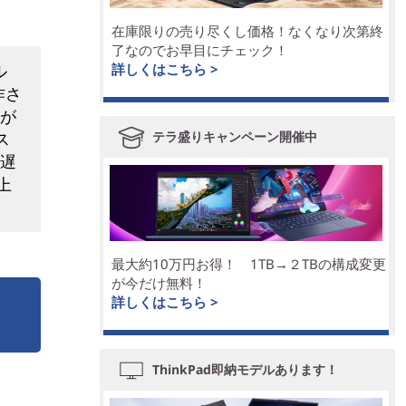
在庫限りの売り尽くし価格！なくなり次第終
了なのでお早目にチェック！
ル
詳しくはこちら >
作さ
要が
ス
テラ盛りキャンペーン開催中
が遅
上
最大約10万円お得！ 1TB→２TBの構成変更
が今だけ無料！
詳しくはこちら >
ThinkPad即納モデルあります！