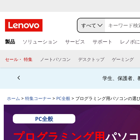
プ
ロ
すべて
グ
メ
製品
ソリューション
サービス
サポート
レノボに
イ
ラ
ン
コ
セール・ 特集
ノートパソコン
デスクトップ
ゲーミング
ミ
ン
テ
ン
ン
学生、保護者、
ツ
グ
に
ホーム
>
特集コーナー
>
PC全般
> プログラミング用パソコンの選
ス
用
キ
ッ
パ
PC全般
プ
す
プログラミング用
パソコ
ソ
る