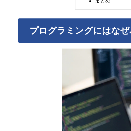
まとめ
ッ
ク
を
プログラミングにはなぜ
解
説