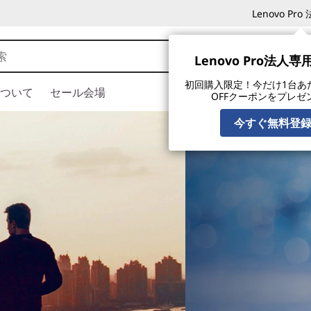
Lenovo P
Lenovo Pro法人
初回購入限定！今だけ1台あたり
ついて
セール会場
OFFクーポンをプレゼ
今すぐ無料登
に動くAI PCフェア
8/27(木)
時代に最適なモデルはこれだ！
すめモデル最大ポイント10倍