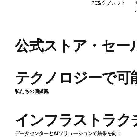
PC&タブレット
コ
ン
｜
公式ストア・セー
タ
ブ
テクノロジーで可
レ
私たちの価値観
ッ
ト
インフラストラク
｜
データセンターとAIソリューションで結果を向上