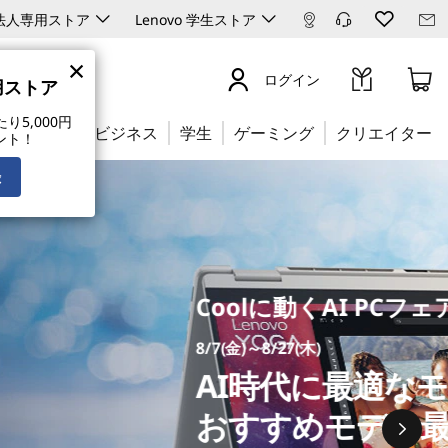
ro 法人専用ストア
Lenovo 学生ストア
×
ログイン
専用ストア
5,000円
公式ストア:
ビジネス
学生
ゲーミング
クリエイター
ント！
録