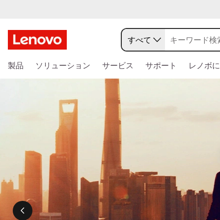
レ
ノ
すべて
ボ
メ
製品
ソリューション
サービス
サポート
レノボに
イ
®
ン
コ
公
ン
テ
式
ン
ツ
オ
に
Cool
ス
ン
キ
8/7(金)～
ッ
AI
ラ
プ
す
おす
イ
る