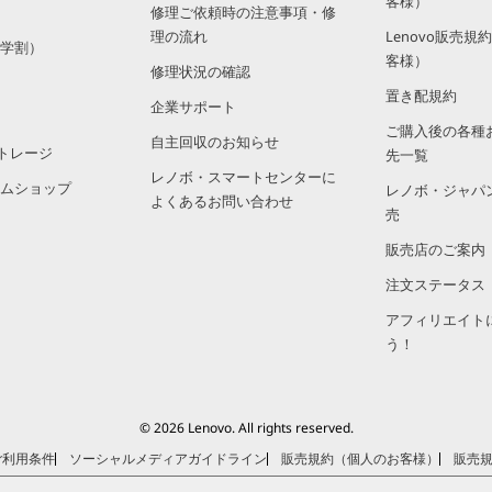
客様）
修理ご依頼時の注意事項・修
理の流れ
Lenovo販売
学割）
客様）
修理状況の確認
置き配規約
企業サポート
ご購入後の各種
自主回収のお知らせ
トレージ
先一覧
レノボ・スマートセンターに
ムショップ
レノボ・ジャパ
よくあるお問い合わせ
売
販売店のご案内
注文ステータス
アフィリエイト
う！
© 2026 Lenovo. All rights reserved.
ご利用条件
ソーシャルメディアガイドライン
販売規約（個人のお客様）
販売