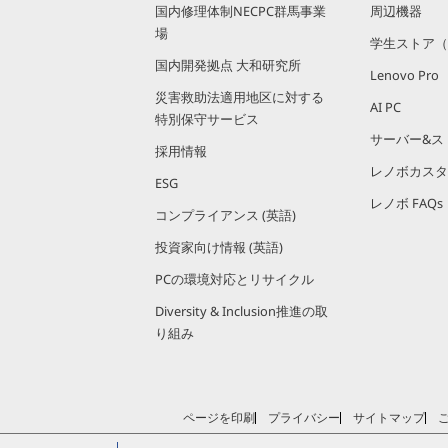
国内修理体制NECPC群馬事業
周辺機器
場
学生ストア（
国内開発拠点 大和研究所
Lenovo Pro
災害救助法適用地区に対する
AI PC
特別保守サービス
サーバー&ス
採用情報
レノボカスタ
ESG
レノボ FAQs
コンプライアンス (英語)
投資家向け情報 (英語)
PCの環境対応とリサイクル
Diversity & Inclusion推進の取
り組み
ページを印刷
プライバシー
サイトマップ