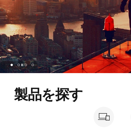
在庫
ン
シ
おすす
ョ
ッ
ピ
ン
page hero 1/4 AI時代に最適なモデルはこれだ！ おす
グ
製品を探す
｜
パ
ソ