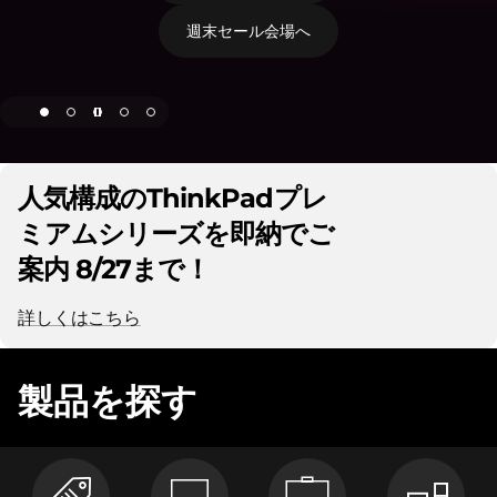
)
週末セール会場へ
通
販
|
人気構成のThinkPadプレ
レ
ミアムシリーズを即納でご
ノ
案内 8/27まで！
ボ
詳しくはこちら
・
製品を探す
ジ
ャ