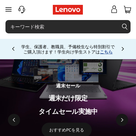
レ
メインコンテンツにスキップする
ノ
ボ
Currently displaying item 4 of 5
パ
学生、保護者、教職員、予備校生なら特別割引で
ご購入頂けます！学生向け学生ストアは
こちら
ソ
コ
週末セール
ン
週末だけ限定
(
タイムセール実施中
P
C
おすすめPCを見る