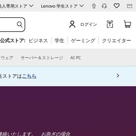
ro 法人専用ストア
Lenovo 学生ストア
ログイン
公式ストア:
ビジネス
学生
ゲーミング
クリエイター
トウェア
サーバー＆ストレージ
AI PC
生ストアは
こちら
 5
ご連絡いたします。 お急ぎの場合