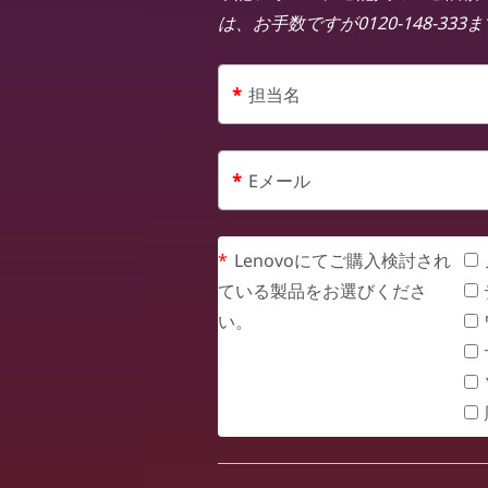
は、お手数ですが0120-148-33
*
担当名
*
Eメール
*
Lenovoにてご購入検討され
ている製品をお選びくださ
い。