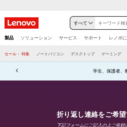
すべて
メ
製品
ソリューション
サービス
サポート
レノボに
イ
ン
コ
セール・ 特集
ノートパソコン
デスクトップ
ゲーミング
ン
テ
ン
学生、保護者、
ツ
に
ス
キ
ッ
プ
折り返し連絡をご希望
す
る
下記フォームにご記入の上ご依頼い