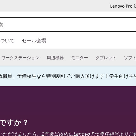
Lenovo P
ついて
セール会場
ワークステーション
周辺機器
モニター
タブレット
ソフ
教職員、予備校生なら特別割引でご購入頂けます！学生向け学
Currently displaying item 4 of
ですか？
ただけましたら、2営業日以内にLenovo Pro専任担当より