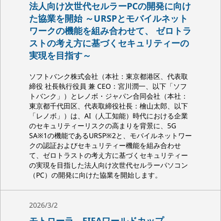
法人向け次世代セルラーPCの開発に向け
た協業を開始 ～URSPとモバイルネット
ワークの機能を組み合わせて、 ゼロトラ
ストの考え方に基づくセキュリティーの
実現を目指す～
ソフトバンク株式会社（本社：東京都港区、代表取
締役 社長執行役員 兼 CEO：宮川潤一、以下「ソフ
トバンク」）とレノボ・ジャパン合同会社（本社：
東京都千代田区、代表取締役社長：檜山太郎、以下
「レノボ」）は、AI（人工知能）時代における企業
のセキュリティーリスクの高まりを背景に、5G
SA※1の機能であるURSP※2と、モバイルネットワー
クの認証およびセキュリティー機能を組み合わせ
て、ゼロトラストの考え方に基づくセキュリティー
の実現を目指した法人向け次世代セルラーパソコン
（PC）の開発に向けた協業を開始します。
2026/3/2
モトローラ、FIFAワールドカップ