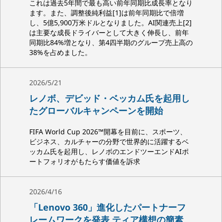
これは過去5年間で最も高い前年同期比成長率となり
ます。また、調整後純利益[1]は前年同期比で倍増
し、5億5,900万米ドルとなりました。AI関連売上[2]
は主要な成長ドライバーとして大きく伸長し、前年
同期比84%増となり、第4四半期のグループ売上高の
38%を占めました。
2026/5/21
レノボ、デビッド・ベッカム氏を起用し
たグローバルキャンペーンを開始
FIFA World Cup 2026™開幕を目前に、スポーツ、
ビジネス、カルチャーの分野で世界的に活躍するベ
ッカム氏を起用し、レノボのエンドツーエンドAIポ
ートフォリオがもたらす価値を訴求
2026/4/16
「Lenovo 360」進化したパートナーフ
レームワークを発表 ティア構想の簡素