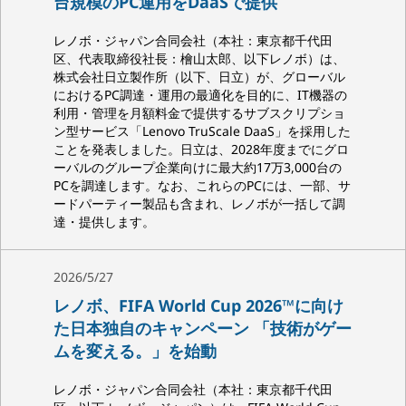
台規模のPC運用をDaaSで提供
レノボ・ジャパン合同会社（本社：東京都千代田
区、代表取締役社長：檜山太郎、以下レノボ）は、
株式会社日立製作所（以下、日立）が、グローバル
におけるPC調達・運用の最適化を目的に、IT機器の
利用・管理を月額料金で提供するサブスクリプショ
ン型サービス「Lenovo TruScale DaaS」を採用した
ことを発表しました。日立は、2028年度までにグロ
ーバルのグループ企業向けに最大約17万3,000台の
PCを調達します。なお、これらのPCには、一部、サ
ードパーティー製品も含まれ、レノボが一括して調
達・提供します。
2026/5/27
レノボ、FIFA World Cup 2026™に向け
た日本独自のキャンペーン 「技術がゲー
ムを変える。」を始動
レノボ・ジャパン合同会社（本社：東京都千代田