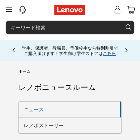
L
メインコンテンツにスキップする
e
n
o
学生、保護者、教職員、予備校生なら特別割引で
Currently displaying item 4 of
ご購入頂けます！学生向け学生ストアは
こちら
v
o
ホーム
ニ
レノボニュースルーム
ュ
ニュース
ー
レノボストーリー
ス