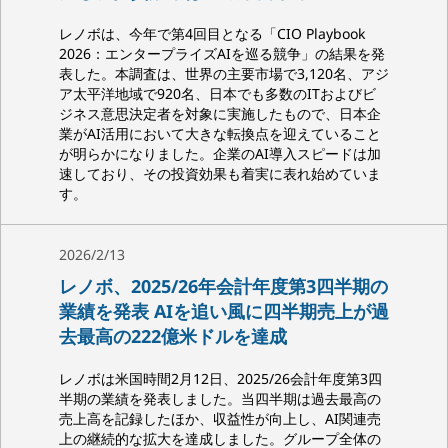
レノボは、今年で第4回目となる「CIO Playbook
2026：エンタープライズAIを巡る競争」の結果を発
表した。本調査は、世界の主要市場で3,120名、アジ
ア太平洋地域で920名、日本でも多数のITおよびビ
ジネス意思決定者を対象に実施したもので、日本企
業がAI活用において大きな転換点を迎えていること
が明らかになりました。企業のAI導入スピードは加
速しており、その投資効果も着実に表れ始めていま
す。
2026/2/13
レノボ、2025/26年会計年度第3四半期の
業績を発表 AIを追い風に四半期売上が過
去最高の222億米ドルを達成
レノボは米国時間2月12日、2025/26会計年度第3四
半期の業績を発表しました。当四半期は過去最高の
売上高を記録したほか、収益性が向上し、AI関連売
上の継続的な拡大を達成しました。グループ全体の