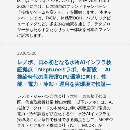
区、以下 レノボ・ジャパン）は、FIFA World Cup
2026™に向け、日本独自のブランドキャンペーン
「技術がゲームを変える。」を開始します。 本キャ
ンペーンでは、TVCM、体感型OOH、パブリックビ
ューイングなど、多面的な施策を通じて、テクノロ
ジーがもたらす新たなサッカー体験を日本のファン
に訴求します。
2026/5/26
レノボ、日本初となる水冷AIインフラ検
証拠点「Neptune®ラボ」を新設 ― AI
推論時代の高密度GPU環境に向け、性
能・電力・冷却・運用を実環境で検証―
レノボ・ジャパン合同会社（本社：東京都千代田
区、代表取締役社長 檜山太郎、 以下レノボ）は、AI
推論ワークロードの本格化に伴い高密度GPU環境の
電力・冷却課題が顕在化する中、水冷AIインフラを
実環境に近い条件で検証できる拠点として、MCデジ
タル・リアルティ株式会社（以下、MCDR）が