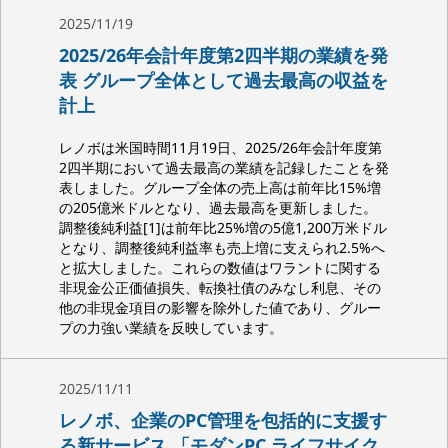
2025/11/19
2025/26年会計年度第2四半期の業績を発
表 グループ全体として過去最高の収益を
計上
レノボは米国時間11月19日、2025/26年会計年度第
2四半期において過去最高の業績を記録したことを発
表しました。グループ全体の売上高は前年比15%増
の205億米ドルとなり、過去最高を更新しました。
調整後純利益[1]は前年比25%増の5億1,200万米ドル
となり、調整後純利益率も売上増に支えられ2.5%へ
と拡大しました。これらの数値はワラントに関する
非現金公正価値損失、転換社債のみなし利息、その
他の非現金項目の影響を除外した値であり、グルー
プの力強い業績を反映しています。
2025/11/11
レノボ、企業のPC管理を包括的に支援す
る新サービス 「モダンPC ライフサイク