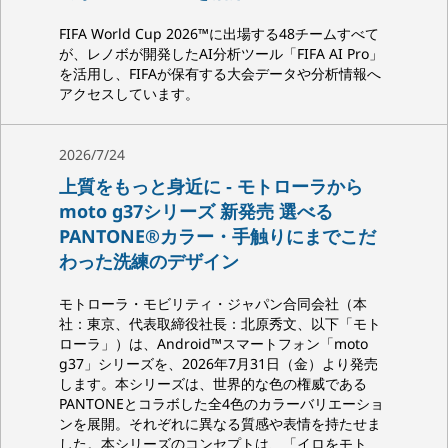
FIFA World Cup 2026™に出場する48チームすべて
が、レノボが開発したAI分析ツール「FIFA AI Pro」
を活用し、FIFAが保有する大会データや分析情報へ
アクセスしています。
2026/7/24
上質をもっと身近に ‐ モトローラから
moto g37シリーズ 新発売 選べる
PANTONE®カラー・手触りにまでこだ
わった洗練のデザイン
モトローラ・モビリティ・ジャパン合同会社（本
社：東京、代表取締役社長：北原秀文、以下「モト
ローラ」）は、Android™スマートフォン「moto
g37」シリーズを、2026年7月31日（金）より発売
します。本シリーズは、世界的な色の権威である
PANTONEとコラボした全4色のカラーバリエーショ
ンを展開。それぞれに異なる質感や表情を持たせま
した。本シリーズのコンセプトは、「イロをモト