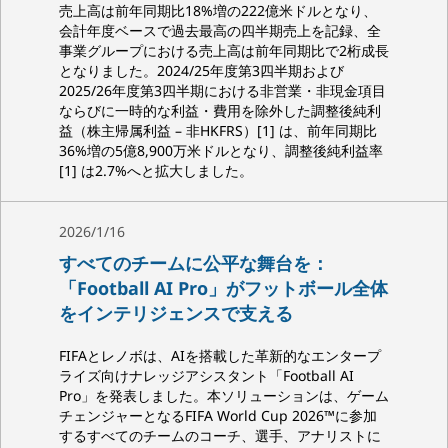
売上高は前年同期比18%増の222億米ドルとなり、
会計年度ベースで過去最高の四半期売上を記録、全
事業グループにおける売上高は前年同期比で2桁成長
となりました。2024/25年度第3四半期および
2025/26年度第3四半期における非営業・非現金項目
ならびに一時的な利益・費用を除外した調整後純利
益（株主帰属利益 – 非HKFRS）[1] は、前年同期比
36%増の5億8,900万米ドルとなり、調整後純利益率
[1] は2.7%へと拡大しました。
2026/1/16
すべてのチームに公平な舞台を：
「Football AI Pro」がフットボール全体
をインテリジェンスで支える
FIFAとレノボは、AIを搭載した革新的なエンタープ
ライズ向けナレッジアシスタント「Football AI
Pro」を発表しました。本ソリューションは、ゲーム
チェンジャーとなるFIFA World Cup 2026™に参加
するすべてのチームのコーチ、選手、アナリストに