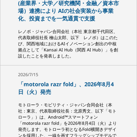
(産業界・大学／研究機関・金融／資本市
場）連携により AIの社会実装から事業
化、投資までを一気通貫で支援
レノボ・ジャパン合同会社（本社 東京都千代田区、
代表取締役社長 檜山太郎、以下 レノボ）はこのた
び、関西地域におけるAIイノベーション創出の中核
拠点として「Kansai AI Hub（関西 AI Hub）」を創
設したことを発表しました。
2026/7/15
「motorola razr fold」、2026年8月4
日（火）発売
モトローラ・モビリティ・ジャパン合同会社（本
社：東京、代表取締役社長：北原秀文、以下「モト
ローラ」）は、Android™スマートフォン
「motorola razr fold」を2026年8月4日（火）より
発売します。モトローラ初となるFold横開きデザイ
ンを採用した、一線を画すフラッグシップモデルで