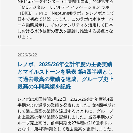
NRT12データセンター（千葉県印西市）で運営する
「MCデジタル・リアルティ イノベーション ラボ
（DRIL）」内に「Neptune®ラボ」をレノボとして
日本で初めて開設しました。このラボは水冷サーバ
ーを動態展示し、そのファシリティを活用して日本
における水冷技術の普及を議論し推進する拠点とな
ります。
2026/5/22
レノボ、2025/26年会計年度の主要実績
とマイルストーンを発表 第4四半期とし
て過去最高の業績を達成、グループ史上
最高の年間業績を記録
レノボは米国時間5月22日、2025/26会計年度第4四
半期および通期の業績を発表しました。第4四半期と
して過去最高の業績を達成するとともに、グループ
史上最高の年間業績を記録しました。当四半期のグ
ループ売上高は、前年同期比27%増の216億米ドル
となり、第4四半期として過去最高を更新しました。