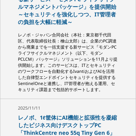
ルマネジメントパッケージ」を提供開始
～セキュリティを強化しつつ、IT管理者
の負担を大幅に軽減～
レノボ・ジャパン合同会社（本社：東京都千代田
区、代表取締役社長：檜山太郎）は、企業のPC調達
から廃棄までを一括支援する新サービス『モダンPC
ライフサイクルマネジメント（以下、モダン
PCLCM）パッケージ』ソリューションを11月より提
供開始します。このサービスは、ITとセキュリティ
のワークフローを自動化するIvantiおよびAIを活用
した自律型エンドポイントセキュリティを提供する
SentinelOneと連携し、IT管理者が抱える運用、セ
キュリティ課題まで包括的サポートします。
2025/11/11
レノボ、1ℓ筐体にAI機能と拡張性を凝縮
したビジネス向けデスクトップPC
「ThinkCentre neo 55q Tiny Gen 6」